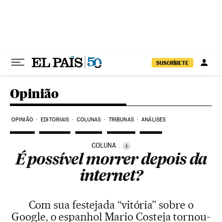
Pular para o conteúdo
SUSCRÍBETE
Opinião
OPINIÃO
EDITORIAIS
COLUNAS
TRIBUNAS
ANÁLISES
COLUNA
i
É possível morrer depois da
internet?
Com sua festejada “vitória” sobre o
Google, o espanhol Mario Costeja tornou-