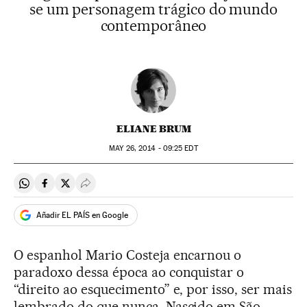
se um personagem trágico do mundo
contemporâneo
ELIANE BRUM
MAY
26, 2014 - 09:25
EDT
Compartir en Whatsapp
Compartir en Facebook
Compartir en Twitter
Desplegar Redes Sociales
Añadir EL PAÍS en Google
O espanhol Mario Costeja encarnou o
paradoxo dessa época ao conquistar o
“direito ao esquecimento” e, por isso, ser mais
lembrado do que nunca. Nascido em São