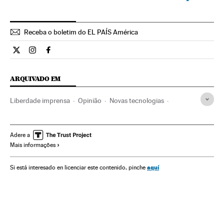
Receba o boletim do EL PAÍS América
Opiniao El País Brasil en Twitter
Opiniao El País Brasil en Instagram
Opiniao El País Brasil en Facebook
ARQUIVADO EM
Liberdade imprensa
Opinião
Novas tecnologias
Google
Liberdade expressão
Motores pesquisa
Tecnologia digital
Tecnologia
Internet
Empresas
Adere a
Mais informações
Economia
Meios comunicação
Telecomunicações
Ciência
Comunicação
Comunicações
aquí
Si está interesado en licenciar este contenido, pinche