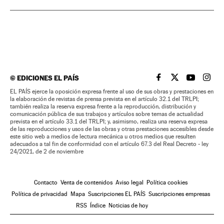
©
EDICIONES EL PAÍS
EL PAÍS BRASIL EN
EL PAÍS BRASI
EL PAÍS B
EL PA
EL PAÍS ejerce la oposición expresa frente al uso de sus obras y prestaciones en
la elaboración de revistas de prensa prevista en el artículo 32.1 del TRLPI;
también realiza la reserva expresa frente a la reproducción, distribución y
comunicación pública de sus trabajos y artículos sobre temas de actualidad
prevista en el artículo 33.1 del TRLPI; y, asimismo, realiza una reserva expresa
de las reproducciones y usos de las obras y otras prestaciones accesibles desde
este sitio web a medios de lectura mecánica u otros medios que resulten
adecuados a tal fin de conformidad con el artículo 67.3 del Real Decreto - ley
24/2021, de 2 de noviembre
Contacto
Venta de contenidos
Aviso legal
Política cookies
Política de privacidad
Mapa
Suscripciones EL PAÍS
Suscripciones empresas
RSS
Índice
Noticias de hoy