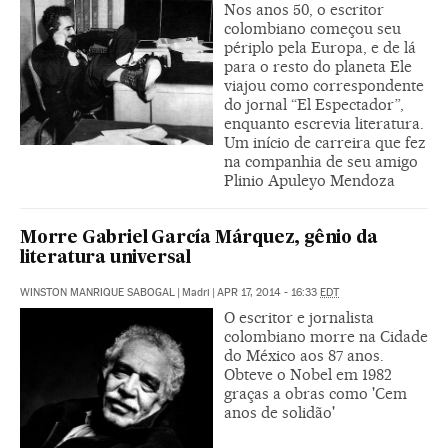
Nos anos 50, o escritor
colombiano começou seu
périplo pela Europa, e de lá
para o resto do planeta Ele
viajou como correspondente
do jornal “El Espectador”,
enquanto escrevia literatura.
Um início de carreira que fez
na companhia de seu amigo
Plinio Apuleyo Mendoza
Morre Gabriel García Márquez, gênio da
literatura universal
WINSTON MANRIQUE SABOGAL
|
Madri
|
APR 17, 2014 - 16:33
EDT
O escritor e jornalista
colombiano morre na Cidade
do México aos 87 anos.
Obteve o Nobel em 1982
graças a obras como 'Cem
anos de solidão'