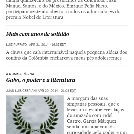
última quinta-feira Os presidentes da Colômbia, Juan
Manuel Santos, e do México, Enrique Peña Nieto,
participam neste ato aberto a todos os admiradores do
prêmio Nobel de Literatura
Mais cem anos de solidão
LUIZ RUFFATO
|
APR 21, 2014 - 16:37
EDT
A chuva que caía interminável naquela pequena aldeia dos
confins da Colômbia encharcava meus pés adolescentes
A QUARTA PÁGINA
Gabo, o poder e a literatura
JUAN LUIS CEBRIÁN
|
APR 20, 2014 - 21:03
EDT
À margem das suas
simpatias pessoais, que o
levaram a estabelecer laços
de amizade com Fidel
Castro, García Márquez
sentia uma apaixonada
curiosidade pelo poder e um