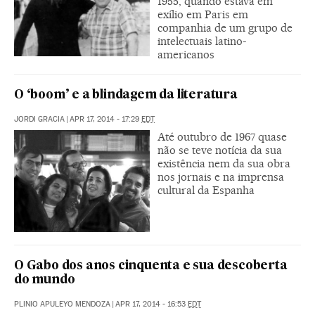
1955, quando estava em
exílio em Paris em
companhia de um grupo de
intelectuais latino-
americanos
O ‘boom’ e a blindagem da literatura
JORDI GRACIA
|
APR 17, 2014 - 17:29
EDT
Até outubro de 1967 quase
não se teve notícia da sua
existência nem da sua obra
nos jornais e na imprensa
cultural da Espanha
O Gabo dos anos cinquenta e sua descoberta
do mundo
PLINIO APULEYO MENDOZA
|
APR 17, 2014 - 16:53
EDT