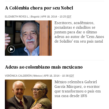
A Colômbia chora por seu Nobel
ELIZABETH REYES L.
|
Bogotá
|
APR 18, 2014 - 13:25
EDT
Escritores, acadêmicos,
jornalistas e cidadãos se
juntam para dar o último
adeus ao autor de 'Cem Anos
de Solidão' em seu país natal
Adeus ao colombiano mais mexicano
VERÓNICA CALDERÓN
|
México
|
APR 18, 2014 - 10:38
EDT
México relembra Gabriel
García Márquez, o escritor
que transformou o país em
sua casa desde 1975