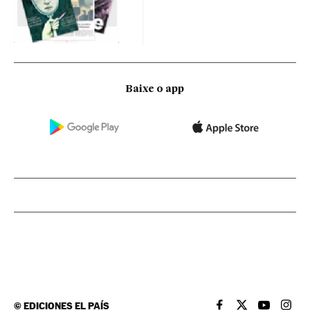
Baixe o app
©
EDICIONES EL PAÍS
EL PAÍS BRASIL EN
EL PAÍS BRASI
EL PAÍS B
EL PA