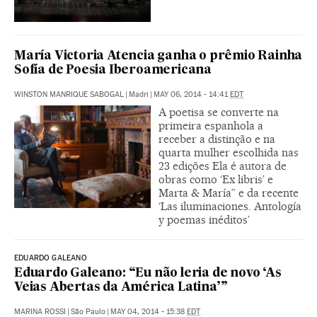
María Victoria Atencia ganha o prêmio Rainha
Sofía de Poesia Iberoamericana
WINSTON MANRIQUE SABOGAL
|
Madri
|
MAY 06, 2014 - 14:41
EDT
A poetisa se converte na
primeira espanhola a
receber a distinção e na
quarta mulher escolhida nas
23 edições Ela é autora de
obras como ‘Ex libris’ e
Marta & María” e da recente
‘Las iluminaciones. Antología
y poemas inéditos’
EDUARDO GALEANO
Eduardo Galeano: “Eu não leria de novo ‘As
Veias Abertas da América Latina’”
MARINA ROSSI
|
São Paulo
|
MAY 04, 2014 - 15:38
EDT