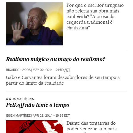
Por que o escritor uruguaio
não releria sua obra mais
conhecida? "A prosa da
esquerda tradicional é
chatíssima"
Realismo mágico ou mago do realismo?
RICARDO LAGOS
|
MAY 02, 2014 - 21:59
EDT
Gabo e Cervantes foram descobridores de seu tempo a
partir do limite da realidade
A QUARTA PÁGINA
Petkoff não teme o tempo
IBSEN MARTÍNEZ
|
APR 28, 2014 - 19:33
EDT
Diante das tentativas do
poder venezuelano para