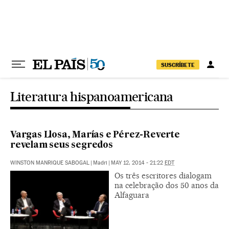
Pular para o conteúdo
SUSCRÍBETE
Literatura hispanoamericana
Vargas Llosa, Marías e Pérez-Reverte
revelam seus segredos
WINSTON MANRIQUE SABOGAL
|
Madri
|
MAY 12, 2014 - 21:22
EDT
Os três escritores dialogam
na celebração dos 50 anos da
Alfaguara