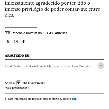
imensamente agradecido por ter tido o
imenso privilégio de poder contar-me entre
eles.
Receba o boletim do EL PAÍS América
Cultura El País Brasil en Twitter
Cultura El País Brasil en Instagram
Cultura El País Brasil en Facebook
ARQUIVADO EM
Fidel Castro
Gabriel García Márquez
Juan Luis Cebrián
Livros
Escritores
Literatura hispanoamericana
Gente
Literatura
Cultura
Sociedade
Cuba
Caribe
Adere a
Mais informações
América Latina
América
aquí
Si está interesado en licenciar este contenido, pinche