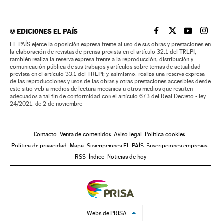
©
EDICIONES EL PAÍS
EL PAÍS BRASIL EN
EL PAÍS BRASI
EL PAÍS B
EL PA
EL PAÍS ejerce la oposición expresa frente al uso de sus obras y prestaciones en
la elaboración de revistas de prensa prevista en el artículo 32.1 del TRLPI;
también realiza la reserva expresa frente a la reproducción, distribución y
comunicación pública de sus trabajos y artículos sobre temas de actualidad
prevista en el artículo 33.1 del TRLPI; y, asimismo, realiza una reserva expresa
de las reproducciones y usos de las obras y otras prestaciones accesibles desde
este sitio web a medios de lectura mecánica u otros medios que resulten
adecuados a tal fin de conformidad con el artículo 67.3 del Real Decreto - ley
24/2021, de 2 de noviembre
Contacto
Venta de contenidos
Aviso legal
Política cookies
Política de privacidad
Mapa
Suscripciones EL PAÍS
Suscripciones empresas
RSS
Índice
Noticias de hoy
Webs de PRISA