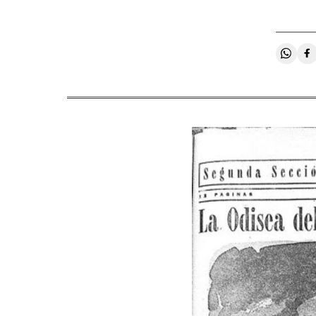
Compa
C