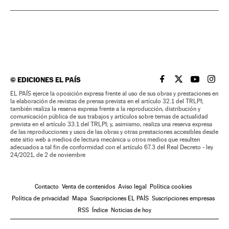
©
EDICIONES EL PAÍS
EL PAÍS BRASIL EN
EL PAÍS BRASI
EL PAÍS B
EL PA
EL PAÍS ejerce la oposición expresa frente al uso de sus obras y prestaciones en
la elaboración de revistas de prensa prevista en el artículo 32.1 del TRLPI;
también realiza la reserva expresa frente a la reproducción, distribución y
comunicación pública de sus trabajos y artículos sobre temas de actualidad
prevista en el artículo 33.1 del TRLPI; y, asimismo, realiza una reserva expresa
de las reproducciones y usos de las obras y otras prestaciones accesibles desde
este sitio web a medios de lectura mecánica u otros medios que resulten
adecuados a tal fin de conformidad con el artículo 67.3 del Real Decreto - ley
24/2021, de 2 de noviembre
Contacto
Venta de contenidos
Aviso legal
Política cookies
Política de privacidad
Mapa
Suscripciones EL PAÍS
Suscripciones empresas
RSS
Índice
Noticias de hoy