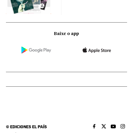
Baixe o app
©
EDICIONES EL PAÍS
EL PAÍS BRASIL EN
EL PAÍS BRASI
EL PAÍS B
EL PA