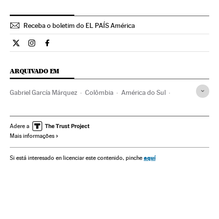
Receba o boletim do EL PAÍS América
Cultura El País Brasil en Twitter
Cultura El País Brasil en Instagram
Cultura El País Brasil en Facebook
ARQUIVADO EM
Gabriel García Márquez
Colômbia
América do Sul
América Latina
América
Escritores
Literatura hispanoamericana
Gente
Literatura
Adere a
Mais informações
Cultura
Sociedade
aquí
Si está interesado en licenciar este contenido, pinche