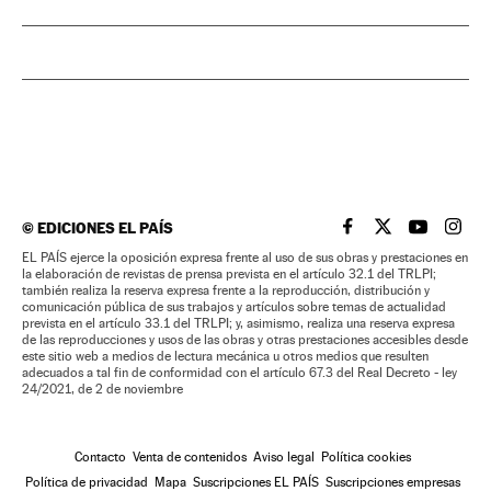
©
EDICIONES EL PAÍS
EL PAÍS BRASIL EN
EL PAÍS BRASI
EL PAÍS B
EL PA
EL PAÍS ejerce la oposición expresa frente al uso de sus obras y prestaciones en
la elaboración de revistas de prensa prevista en el artículo 32.1 del TRLPI;
también realiza la reserva expresa frente a la reproducción, distribución y
comunicación pública de sus trabajos y artículos sobre temas de actualidad
prevista en el artículo 33.1 del TRLPI; y, asimismo, realiza una reserva expresa
de las reproducciones y usos de las obras y otras prestaciones accesibles desde
este sitio web a medios de lectura mecánica u otros medios que resulten
adecuados a tal fin de conformidad con el artículo 67.3 del Real Decreto - ley
24/2021, de 2 de noviembre
Contacto
Venta de contenidos
Aviso legal
Política cookies
Política de privacidad
Mapa
Suscripciones EL PAÍS
Suscripciones empresas