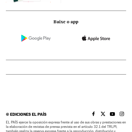
Baixe o app
©
EDICIONES EL PAÍS
EL PAÍS BRASIL EN
EL PAÍS BRASI
EL PAÍS B
EL PA
EL PAÍS ejerce la oposición expresa frente al uso de sus obras y prestaciones en
la elaboración de revistas de prensa prevista en el artículo 32.1 del TRLPI;
también realiza la reserva expresa frente a la reproducción, distribución y