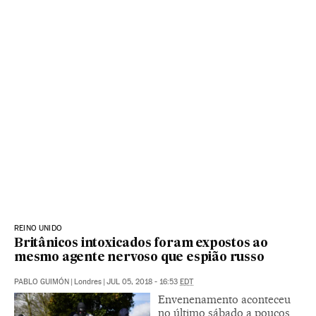
REINO UNIDO
Britânicos intoxicados foram expostos ao
mesmo agente nervoso que espião russo
PABLO GUIMÓN
|
Londres
|
JUL 05, 2018 - 16:53
EDT
Envenenamento aconteceu
no último sábado a poucos