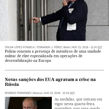
ÓSCAR LÓPEZ-FONSECA
/
FERNANDO J. PÉREZ
|
Madri
|
NOV 21, 2019 - 11:24
EST
Polícia constata a presença de membros de uma unidade
militar de elite especializada em operações de
desestabilização na Europa
Novas sanções dos EUA agravam a crise na
Rússia
RODRIGO FERNÁNDEZ
|
Moscou
|
AUG 22, 2018 - 12:04
EDT
As medidas, que entram em
vigor nesta quarta-feira,
coincidem com uma queda