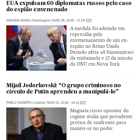
EUA expulsam 60 diplomatas russos pelo caso
do espião envenenado
AMANDA MARS
|
Washington
|
MAR 26, 2018 - 17:24
EDT
A medida foi adotada em
represália pelo
envenenamento de um ex-
espião no Reino Unido.
Decisão afeta 48 funcionários
da embaixada e 12 da missão
da ONU em Nova York
Mijaíl Jodorkovski: “O grupo criminoso no
círculo de Putin aprendeu a manipulá-lo”
PABLO GUIMÓN
|
Londres
|
MAR 21, 2018 - 14:11
EDT
Magnata russo opositor do
regime avalia que presidente
precisa de confronto para
manter-se no poder