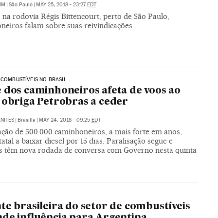
IM
|
São Paulo
|
MAY 25, 2018 - 23:27
EDT
na rodovia Régis Bittencourt, perto de São Paulo,
neiros falam sobre suas reivindicações
 COMBUSTÍVEIS NO BRASIL
 dos caminhoneiros afeta de voos ao
 obriga Petrobras a ceder
NITES
|
Brasília
|
MAY 24, 2018 - 09:25
EDT
ação de 500.000 caminhoneiros, a mais forte em anos,
tatal a baixar diesel por 15 dias. Paralisação segue e
as têm nova rodada de conversa com Governo nesta quinta
te brasileira do setor de combustíveis
de influência para Argentina