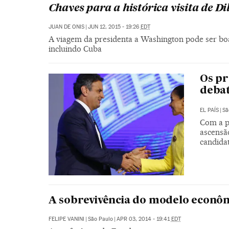
Chaves para a histórica visita de D
JUAN DE ONIS
|
JUN 12, 2015 - 19:26
EDT
A viagem da presidenta a Washington pode ser boa
incluindo Cuba
Os pr
debat
EL PAÍS
|
Sã
Com a p
ascensã
candida
A sobrevivência do modelo econôm
FELIPE VANINI
|
São Paulo
|
APR 03, 2014 - 19:41
EDT