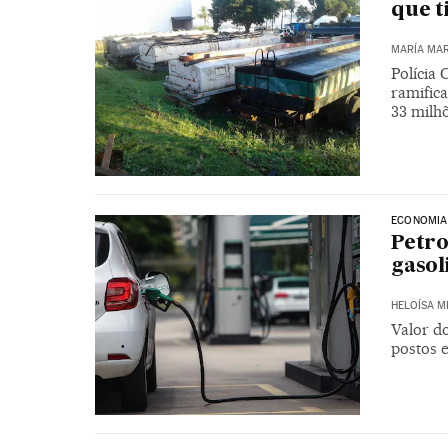
que t
MARÍA MAR
Polícia
ramific
33 milh
ECONOMIA
Petro
gasol
HELOÍSA 
Valor do
postos e