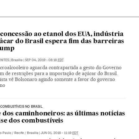
concessão ao etanol dos EUA, indústria
úcar do Brasil espera fim das barreiras
rump
NITES
|
Brasília
|
SEP 04, 2019 - 08:18
EDT
ucroalcooleiro aguarda contrapartida a gesto do Governo
m de restrições para a importação de açúcar do Brasil.
lista vê Bolsonaro agindo somente a favor do governo
ano
 COMBUSTÍVEIS NO BRASIL
 dos caminhoneiros: as últimas notícias
ise dos combustíveis
o Paulo / Recife / Brasília
|
JUN 01, 2018 - 11:19
EDT