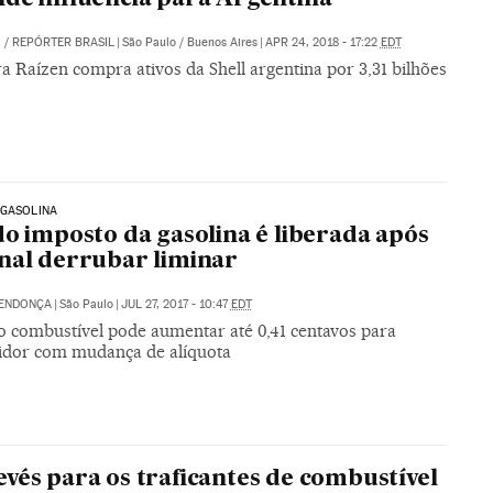
.
/
REPÓRTER BRASIL
|
São Paulo / Buenos Aires
|
APR 24, 2018 - 17:22
EDT
ra Raízen compra ativos da Shell argentina por 3,31 bilhões
 GASOLINA
do imposto da gasolina é liberada após
nal derrubar liminar
MENDONÇA
|
São Paulo
|
JUL 27, 2017 - 10:47
EDT
o combustível pode aumentar até 0,41 centavos para
dor com mudança de alíquota
vés para os traficantes de combustível