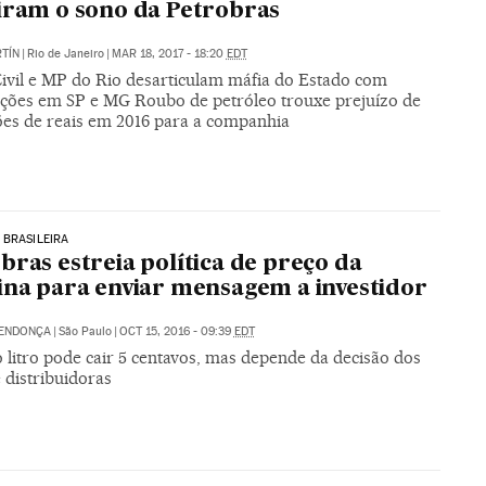
iram o sono da Petrobras
TÍN
|
Rio de Janeiro
|
MAR 18, 2017 - 18:20
EDT
 Civil e MP do Rio desarticulam máfia do Estado com
ações em SP e MG Roubo de petróleo trouxe prejuízo de
ões de reais em 2016 para a companhia
 BRASILEIRA
bras estreia política de preço da
ina para enviar mensagem a investidor
MENDONÇA
|
São Paulo
|
OCT 15, 2016 - 09:39
EDT
 litro pode cair 5 centavos, mas depende da decisão dos
 distribuidoras