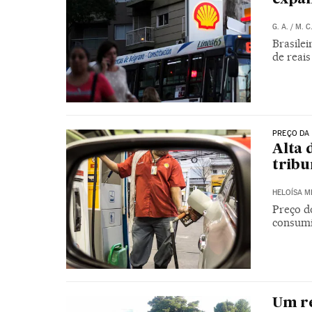
G. A.
/
M. C
Brasilei
de reais
PREÇO DA
Alta 
tribu
HELOÍSA 
Preço d
consumi
Um re