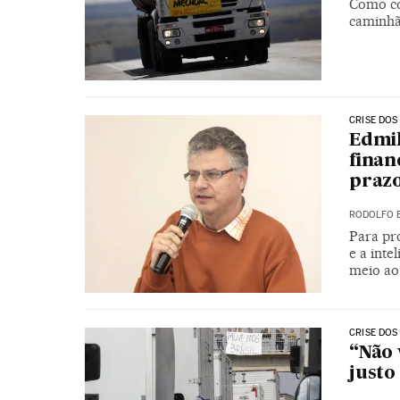
Como co
caminhão
CRISE DOS
Edmil
finan
praz
RODOLFO 
Para pro
e a int
meio ao
CRISE DOS
“Não 
justo