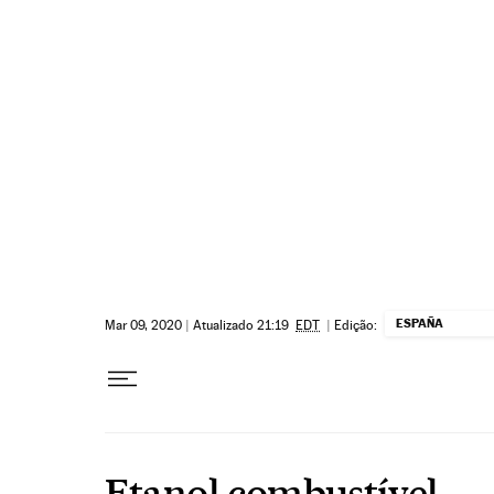
Pular para o conteúdo
ESPAÑA
Mar 09, 2020
|
Atualizado 21:19
EDT
|
Edição:
Etanol combustível