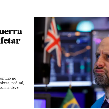
guerra
fetar
 dominó no
obras, pré-sal,
solina deve