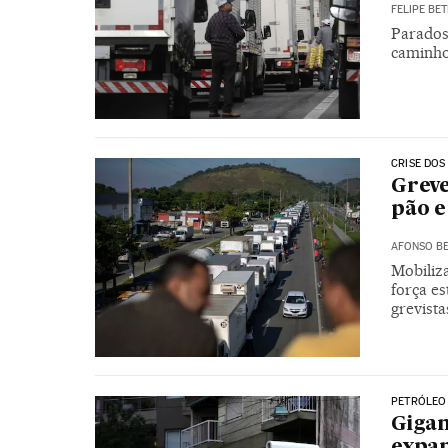
FELIPE BET
Parados 
caminho
CRISE DOS
Greve
pão e
AFONSO BE
Mobiliz
força es
grevist
PETRÓLEO
Gigan
expan