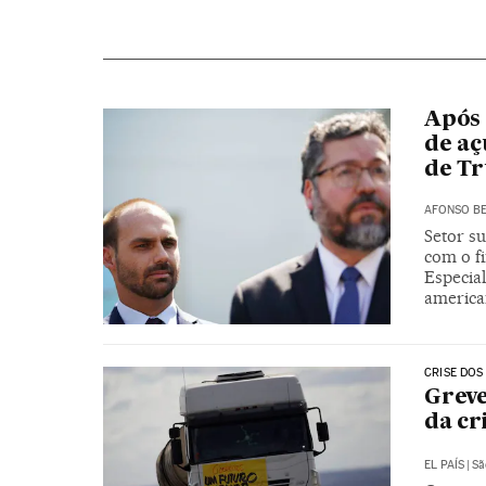
Após 
de aç
de T
AFONSO BE
Setor s
com o fi
Especia
americ
CRISE DOS
Greve
da cr
EL PAÍS
|
Sã