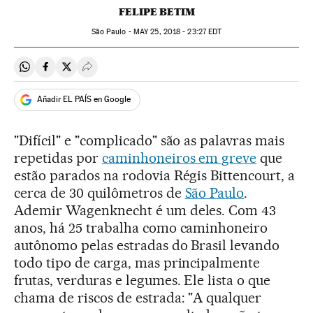
FELIPE BETIM
São Paulo -
MAY
25, 2018 - 23:27
EDT
Compartir en Whatsapp
Compartir en Facebook
Compartir en Twitter
Desplegar Redes Sociales
Añadir EL PAÍS en Google
"Difícil" e "complicado" são as palavras mais
repetidas por
caminhoneiros em greve
que
estão parados na rodovia Régis Bittencourt, a
cerca de 30 quilômetros de
São Paulo
.
Ademir Wagenknecht é um deles. Com 43
anos, há 25 trabalha como caminhoneiro
autônomo pelas estradas do Brasil levando
todo tipo de carga, mas principalmente
frutas, verduras e legumes. Ele lista o que
chama de riscos de estrada: "A qualquer