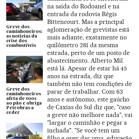
na saída do Rodoanel e na
entrada da rodovia Régis
Bittencourt. Mas a principal
Greve dos
aglomeração de grevistas está
caminhoneiros:
mais adiante, exatamente no
as notícias da
crise dos
quilômetro 281 da mesma
combustíveis
estrada, perto de um posto de
abastecimento. Alberto Mil
está lá. Apesar de estar há 45
anos na estrada, diz que
também não tem condições de
Greve dos
parar de trabalhar. Com 63
caminhoneiros
anos e autônomo, este gaúcho
afeta de voos
ao pão e obriga
de Caxias do Sul diz que, "caso
Petrobras a
ceder
a greve não melhore nada", vai
"largar o caminhão e pegar a
inchada". "Se você tem um
filho e quer dar uma educação