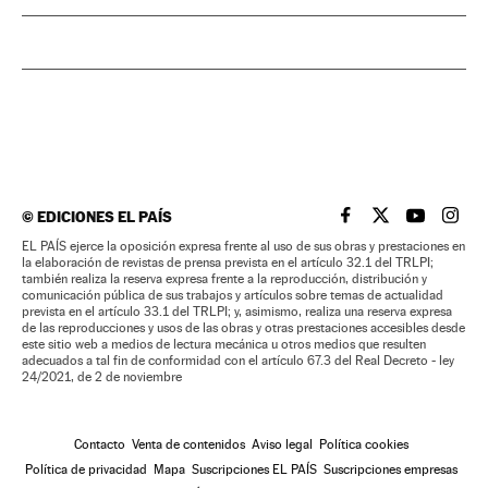
©
EDICIONES EL PAÍS
EL PAÍS BRASIL EN
EL PAÍS BRASI
EL PAÍS B
EL PA
EL PAÍS ejerce la oposición expresa frente al uso de sus obras y prestaciones en
la elaboración de revistas de prensa prevista en el artículo 32.1 del TRLPI;
también realiza la reserva expresa frente a la reproducción, distribución y
comunicación pública de sus trabajos y artículos sobre temas de actualidad
prevista en el artículo 33.1 del TRLPI; y, asimismo, realiza una reserva expresa
de las reproducciones y usos de las obras y otras prestaciones accesibles desde
este sitio web a medios de lectura mecánica u otros medios que resulten
adecuados a tal fin de conformidad con el artículo 67.3 del Real Decreto - ley
24/2021, de 2 de noviembre
Contacto
Venta de contenidos
Aviso legal
Política cookies
Política de privacidad
Mapa
Suscripciones EL PAÍS
Suscripciones empresas