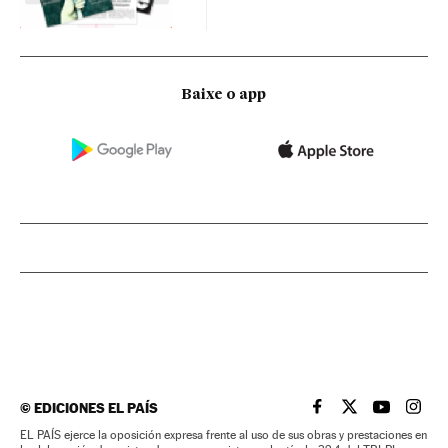
Baixe o app
©
EDICIONES EL PAÍS
EL PAÍS BRASIL EN
EL PAÍS BRASI
EL PAÍS B
EL PA
EL PAÍS ejerce la oposición expresa frente al uso de sus obras y prestaciones en