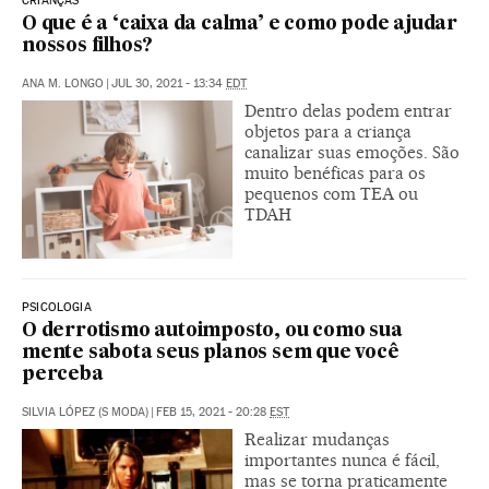
CRIANÇAS
O que é a ‘caixa da calma’ e como pode ajudar
nossos filhos?
ANA M. LONGO
|
JUL 30, 2021 - 13:34
EDT
Dentro delas podem entrar
objetos para a criança
canalizar suas emoções. São
muito benéficas para os
pequenos com TEA ou
TDAH
PSICOLOGIA
O derrotismo autoimposto, ou como sua
mente sabota seus planos sem que você
perceba
SILVIA LÓPEZ (S MODA)
|
FEB 15, 2021 - 20:28
EST
Realizar mudanças
importantes nunca é fácil,
mas se torna praticamente