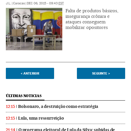
J.L.
|
Caracas
|
DEC 06, 2015 - 09:43
EST
Falta de produtos básicos,
insegurança crônica e
ataques conseguem
mobilizar opositores
<
ANTERIOR
SEGUINTE
>
ÚLTIMAS NOTICIAS
Bolsonaro, a destruição como estratégia
12:15
Lula, uma ressurreição
12:15
O programa eleitoral de Lula da Silva: subidas de
21:14