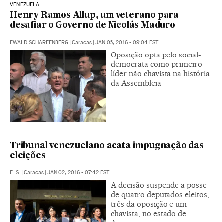
VENEZUELA
Henry Ramos Allup, um veterano para
desafiar o Governo de Nicolás Maduro
EWALD SCHARFENBERG
|
Caracas
|
JAN 05, 2016 - 09:04
EST
Oposição opta pelo social-
democrata como primeiro
líder não chavista na história
da Assembleia
Tribunal venezuelano acata impugnação das
eleições
E. S.
|
Caracas
|
JAN 02, 2016 - 07:42
EST
A decisão suspende a posse
de quatro deputados eleitos,
três da oposição e um
chavista, no estado de