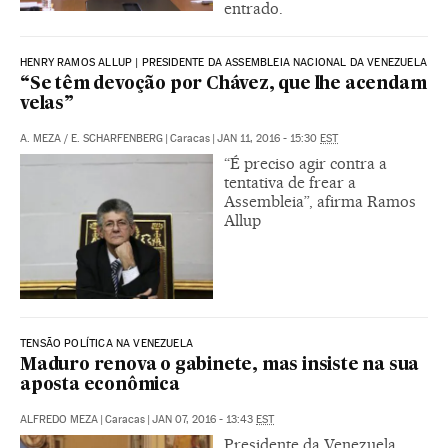
entrado.
HENRY RAMOS ALLUP | PRESIDENTE DA ASSEMBLEIA NACIONAL DA VENEZUELA
“Se têm devoção por Chávez, que lhe acendam
velas”
A. MEZA
/
E. SCHARFENBERG
|
Caracas
|
JAN 11, 2016 - 15:30
EST
“É preciso agir contra a
tentativa de frear a
Assembleia”, afirma Ramos
Allup
TENSÃO POLÍTICA NA VENEZUELA
Maduro renova o gabinete, mas insiste na sua
aposta econômica
ALFREDO MEZA
|
Caracas
|
JAN 07, 2016 - 13:43
EST
Presidente da Venezuela