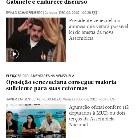
Gabinete e endurece discurso
EWALD SCHARFENBERG
|
Caracas
|
DEC 09, 2015 - 09:29
EST
Presidente venezuelano
anuncia que vetará possível
lei de anistia da nova
Assembleia
ELEIÇÕES PARLAMENTARES NA VENEZUELA
Oposição venezuelana consegue maioria
suficiente para suas reformas
JAVIER LAFUENTE
/
ALFREDO MEZA
|
Caracas
|
DEC 09, 2015 - 06:03
EST
Apuração oficial confere 112
deputados à MUD, ou dois
terços da Assembleia
Nacional