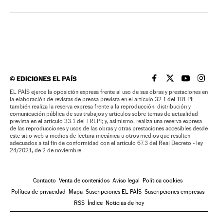
©
EDICIONES EL PAÍS
EL PAÍS BRASIL EN
EL PAÍS BRASI
EL PAÍS B
EL PA
EL PAÍS ejerce la oposición expresa frente al uso de sus obras y prestaciones en
la elaboración de revistas de prensa prevista en el artículo 32.1 del TRLPI;
también realiza la reserva expresa frente a la reproducción, distribución y
comunicación pública de sus trabajos y artículos sobre temas de actualidad
prevista en el artículo 33.1 del TRLPI; y, asimismo, realiza una reserva expresa
de las reproducciones y usos de las obras y otras prestaciones accesibles desde
este sitio web a medios de lectura mecánica u otros medios que resulten
adecuados a tal fin de conformidad con el artículo 67.3 del Real Decreto - ley
24/2021, de 2 de noviembre
Contacto
Venta de contenidos
Aviso legal
Política cookies
Política de privacidad
Mapa
Suscripciones EL PAÍS
Suscripciones empresas
RSS
Índice
Noticias de hoy