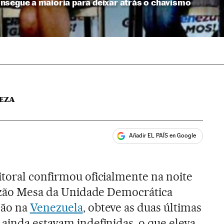
nsegue a maioria para deixar atrás o chavismo
EZA
Añadir EL PAÍS en Google
ales
toral confirmou oficialmente na noite
lizão Mesa da Unidade Democrática
ção na
Venezuela
, obteve as duas últimas
ainda estavam indefinidas, o que eleva