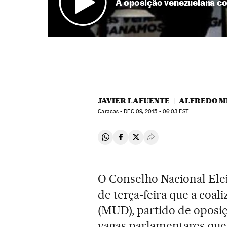
A oposição venezuelana co
JAVIER LAFUENTE
ALFREDO M
Caracas -
DEC
09, 2015 - 06:03
EST
Compartir en Whatsapp
Compartir en Facebook
Compartir en Twitter
Desplegar Redes Soci
O Conselho Nacional Elei
de terça-feira que a coa
(MUD), partido de oposi
vagas parlamentares que 