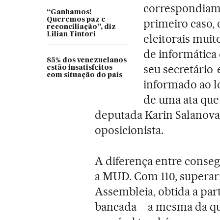
correspondiam
“Ganhamos!
Queremos paz e
primeiro caso, 
reconciliação”, diz
Lilian Tintori
eleitorais mui
de informática
85% dos venezuelanos
seu secretário-
estão insatisfeitos
com situação do país
informado ao lo
de uma ata que 
deputada Karin Salanova,
oposicionista.
A diferença entre consegu
a MUD. Com 110, superari
Assembleia, obtida a par
bancada – a mesma da qu