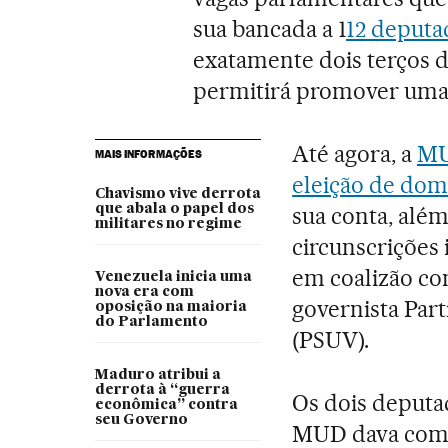
sua bancada a 1
12 deputa
exatamente dois terços d
permitirá promover uma 
Até agora, a
MU
MAIS INFORMAÇÕES
eleição de dom
Chavismo vive derrota
que abala o papel dos
sua conta, além
militares no regime
circunscrições 
em coalizão co
Venezuela inicia uma
nova era com
governista Part
oposição na maioria
do Parlamento
(PSUV).
Maduro atribui a
derrota à “guerra
Os dois deputad
econômica” contra
seu Governo
MUD dava como