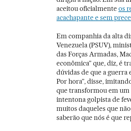
aceitou oficialmente
os r
acachapante e sem preced
Em companhia da alta dir
Venezuela (PSUV), minist
das Forças Armadas, Madu
econômica” que, diz, é t
dúvidas de que a guerra e
Por hora”, disse, imitan
que transformou em um p
intentona golpista de fev
muitos daqueles que não
saberão que nós é que r