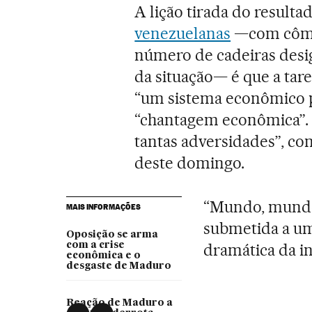
A lição tirada do result
venezuelanas
—com cômpu
número de cadeiras desi
da situação— é que a tar
“um sistema econômico pr
“chantagem econômica”. A
tantas adversidades”, co
deste domingo.
“Mundo, mundo,
MAIS INFORMAÇÕES
submetida a u
Oposição se arma
com a crise
dramática da i
econômica e o
desgaste de Maduro
Reação de Maduro a