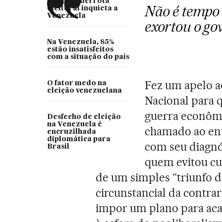
eventual derrota
Não é tempo d
eleitoral inquieta a
Venezuela
exortou o go
Na Venezuela, 85%
estão insatisfeitos
com a situação do país
Fez um apelo a
O fator medo na
eleição venezuelana
Nacional para 
guerra econômic
Desfecho de eleição
na Venezuela é
chamado ao ent
encruzilhada
diplomática para
com seu diagnós
Brasil
quem evitou cu
de um simples “triunfo d
circunstancial da contrar
impor um plano para aca