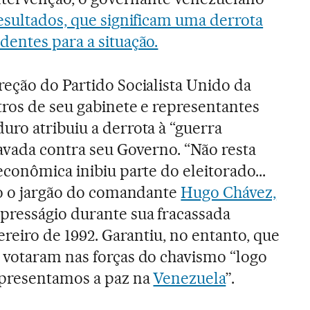
esultados, que significam uma derrota
entes para a situação.
eção do Partido Socialista Unido da
ros de seu gabinete e representantes
ro atribuiu a derrota à “guerra
ravada contra seu Governo. “Não resta
conômica inibiu parte do eleitorado...
do o jargão do comandante
Hugo Chávez,
resságio durante sua fracassada
ereiro de 1992. Garantiu, no entanto, que
 votaram nas forças do chavismo “logo
epresentamos a paz na
Venezuela
”.