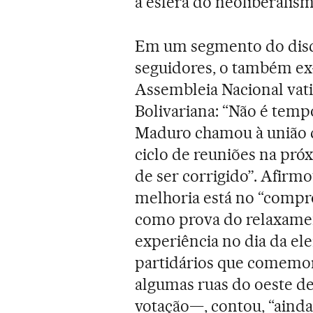
à esfera do neoliberalism
Em um segmento do discu
seguidores, o também ex
Assembleia Nacional vat
Bolivariana: “Não é tempo
Maduro chamou à união d
ciclo de reuniões na pró
de ser corrigido”. Afirm
melhoria está no “compr
como prova do relaxamen
experiência no dia da el
partidários que comemor
algumas ruas do oeste d
votação—, contou, “ainda