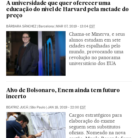
A universidade que quer oferecer uma
educação do nível de Harvard pela metade do
preço
BÁRBARA SÁNCHEZ
|
Barcelona
|
MAR 07, 2019 - 13:04
EST
Chama-se Minerva, e seus
alunos estudam em sete
cidades espalhadas pelo
mundo, provocando uma
revolução no panorama
universitário dos EUA
Alvo de Bolsonaro, Enem ainda tem futuro
incerto
BEATRIZ JUCÁ
|
São Paulo
|
JAN 18, 2019 - 22:00
EST
Cargos estratégicos para
elaboração do exame
seguem sem substitutos
oficiais. Nomeado na nova