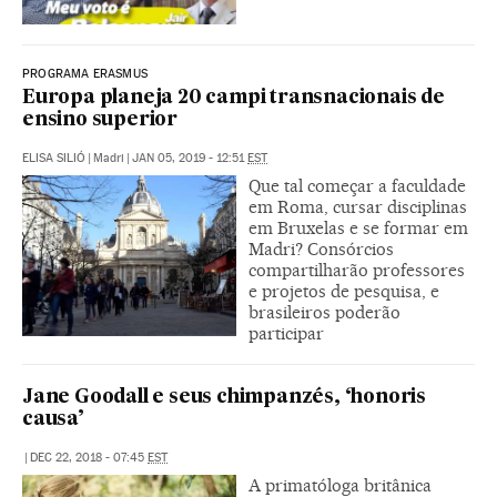
PROGRAMA ERASMUS
Europa planeja 20 campi transnacionais de
ensino superior
ELISA SILIÓ
|
Madri
|
JAN 05, 2019 - 12:51
EST
Que tal começar a faculdade
em Roma, cursar disciplinas
em Bruxelas e se formar em
Madri? Consórcios
compartilharão professores
e projetos de pesquisa, e
brasileiros poderão
participar
Jane Goodall e seus chimpanzés, ‘honoris
causa’
|
DEC 22, 2018 - 07:45
EST
A primatóloga britânica