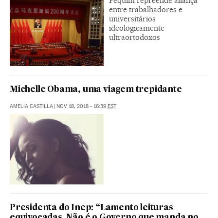
Pequim repreende aliança
entre trabalhadores e
universitários
ideologicamente
ultraortodoxos
Michelle Obama, uma viagem trepidante
AMELIA CASTILLA
|
NOV 18, 2018 - 16:39
EST
Presidenta do Inep: “Lamento leituras
equivocadas. Não é o Governo que manda no