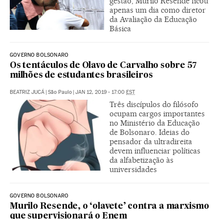
gestão, Murilo Resende ficou
apenas um dia como diretor
da Avaliação da Educação
Básica
GOVERNO BOLSONARO
Os tentáculos de Olavo de Carvalho sobre 57
milhões de estudantes brasileiros
BEATRIZ JUCÁ
|
São Paulo
|
JAN 12, 2019 - 17:00
EST
Três discípulos do filósofo
ocupam cargos importantes
no Ministério da Educação
de Bolsonaro. Ideias do
pensador da ultradireita
devem influenciar políticas
da alfabetização às
universidades
GOVERNO BOLSONARO
Murilo Resende, o ‘olavete’ contra a marxismo
que supervisionará o Enem