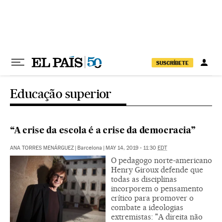
Pular para o conteúdo
SUSCRÍBETE
Educação superior
“A crise da escola é a crise da democracia”
ANA TORRES MENÁRGUEZ
|
Barcelona
|
MAY 14, 2019 - 11:30
EDT
O pedagogo norte-americano
Henry Giroux defende que
todas as disciplinas
incorporem o pensamento
crítico para promover o
combate a ideologias
extremistas: "A direita não