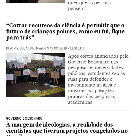
quer que as pessoas
pensem"
“Cortar recursos da ciência é permitir que o
futuro de crianças pobres, como eu fui, fique
para trás”
BEATRIZ JUCÁ
|
São Paulo
|
MAY 09, 2019 - 11:01
EDT
Após cortes anunciados pelo
Governo Bolsonaro nas
pesquisas e universidades
públicas, estudantes vão às
ruas para defender o
investimento na área e
mostrar as aplicações
práticas das pesquisas
acadêmicas
GOVERNO BOLSONARO
À margem de ideologias, a realidade dos
cientistas que tiveram projetos congelados no