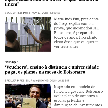
Enem”
BEÁ LIMA
|
São Paulo
|
NOV 10, 2018 - 13:20
EST
Maria Inês Fini, presidenta
do Inep, explica como a
prova, que incomodou Jair
Bolsonaro, é preparada
todos os anos. Presidente
eleito disse que vai querer
ver teste antes
EDUCAÇÃO
‘Vouchers’, ensino à distância e universidade
paga, os planos na mesa de Bolsonaro
BREILLER PIRES
|
São Paulo
|
NOV 05, 2018 - 10:11
EST
Inspirado em modelo de
Pinochet, governo Bolsonaro
avalia plano de incentivo a
escolas privadas e
diminuição de investimentos