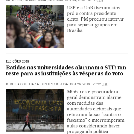
GIL ALESSI
/
BEATRIZ JUCÁ
|
São Paulo
|
OCT 30, 2018 - 02:30
EDT
USP e a UnB tiveram atos
pró e contra presidente
eleito. PM precisou intervir
para separar grupos em
Brasília
ELEIÇÕES 2018
Batidas nas universidades alarmam o STF: um
teste para as instituições às vésperas do voto
R. DELLA COLETTA
/
A. BENITES
/
B. JUCÁ
|
OCT 26, 2018 - 23:52
EDT
Ministros e procuradora-
geral demonstram alarme
com medidas das
autoridades eleitorais que
retiraram faixas "contra o
fascismo" e interromperam
aulas considerando haver
propaganda política