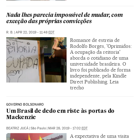
Nada lhes parecia impossível de mudar, com
exceção das próprias convicções
R. B.
|
APR 22, 2019 - 11:48
EDT
Romance de estreia de
Rodolfo Borges, 'Oprimidos:
A ocupação da reitoria'
aborda o cotidiano de uma
universidade brasileira. O
livro foi publicado de forma
independente, pela Kindle
Direct Publishing. Leia
trecho
GOVERNO BOLSONARO
Um Brasil de dedo em riste às portas do
Mackenzie
BEATRIZ JUCÁ
|
São Paulo
|
MAR 28, 2019 - 17:02
EDT
A expectativa de uma visita