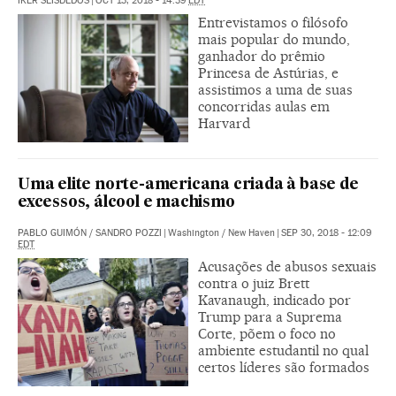
IKER SEISDEDOS
|
OCT 13, 2018 - 14:39
EDT
Entrevistamos o filósofo
mais popular do mundo,
ganhador do prêmio
Princesa de Astúrias, e
assistimos a uma de suas
concorridas aulas em
Harvard
Uma elite norte-americana criada à base de
excessos, álcool e machismo
PABLO GUIMÓN
/
SANDRO POZZI
|
Washington / New Haven
|
SEP 30, 2018 - 12:09
EDT
Acusações de abusos sexuais
contra o juiz Brett
Kavanaugh, indicado por
Trump para a Suprema
Corte, põem o foco no
ambiente estudantil no qual
certos líderes são formados