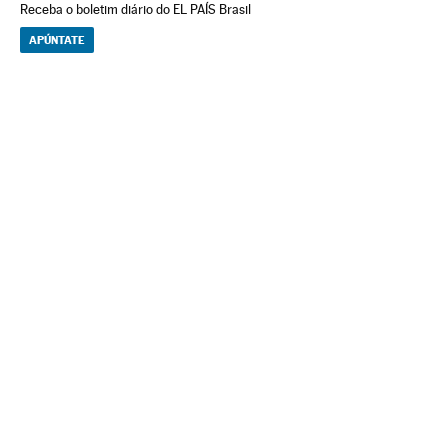
Receba o boletim diário do EL PAÍS Brasil
APÚNTATE
NEWSLETTERS
Boletín de América
Cada semana en tu cuenta de correo una selección de las noticias,
reportajes y análisis de los periodistas de EL PAÍS con los acontecimientos
más relevantes del continente.
Arquivo