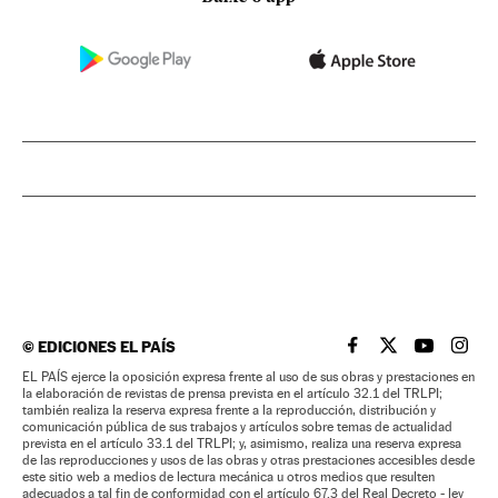
©
EDICIONES EL PAÍS
EL PAÍS BRASIL EN
EL PAÍS BRASI
EL PAÍS B
EL PA
EL PAÍS ejerce la oposición expresa frente al uso de sus obras y prestaciones en
la elaboración de revistas de prensa prevista en el artículo 32.1 del TRLPI;
también realiza la reserva expresa frente a la reproducción, distribución y
comunicación pública de sus trabajos y artículos sobre temas de actualidad
prevista en el artículo 33.1 del TRLPI; y, asimismo, realiza una reserva expresa
de las reproducciones y usos de las obras y otras prestaciones accesibles desde
este sitio web a medios de lectura mecánica u otros medios que resulten
adecuados a tal fin de conformidad con el artículo 67.3 del Real Decreto - ley