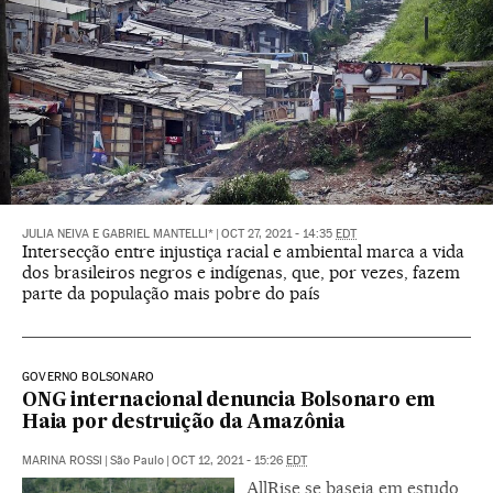
JULIA NEIVA E GABRIEL MANTELLI*
|
OCT 27, 2021 - 14:35
EDT
Intersecção entre injustiça racial e ambiental marca a vida
dos brasileiros negros e indígenas, que, por vezes, fazem
parte da população mais pobre do país
GOVERNO BOLSONARO
ONG internacional denuncia Bolsonaro em
Haia por destruição da Amazônia
MARINA ROSSI
|
São Paulo
|
OCT 12, 2021 - 15:26
EDT
AllRise se baseia em estudo