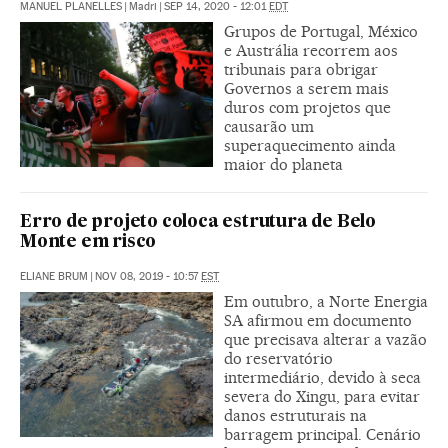
MANUEL PLANELLES
|
Madri
|
SEP 14, 2020 - 12:01
EDT
Grupos de Portugal, México
e Austrália recorrem aos
tribunais para obrigar
Governos a serem mais
duros com projetos que
causarão um
superaquecimento ainda
maior do planeta
Erro de projeto coloca estrutura de Belo
Monte em risco
ELIANE BRUM
|
NOV 08, 2019 - 10:57
EST
Em outubro, a Norte Energia
SA afirmou em documento
que precisava alterar a vazão
do reservatório
intermediário, devido à seca
severa do Xingu, para evitar
danos estruturais na
barragem principal. Cenário