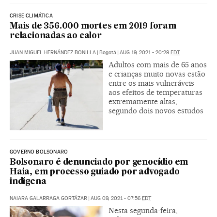
CRISE CLIMÁTICA
Mais de 356.000 mortes em 2019 foram
relacionadas ao calor
JUAN MIGUEL HERNÁNDEZ BONILLA
|
Bogotá
|
AUG 19, 2021 - 20:29
EDT
Adultos com mais de 65 anos
e crianças muito novas estão
entre os mais vulneráveis
aos efeitos de temperaturas
extremamente altas,
segundo dois novos estudos
GOVERNO BOLSONARO
Bolsonaro é denunciado por genocídio em
Haia, em processo guiado por advogado
indígena
NAIARA GALARRAGA GORTÁZAR
|
AUG 09, 2021 - 07:56
EDT
Nesta segunda-feira,