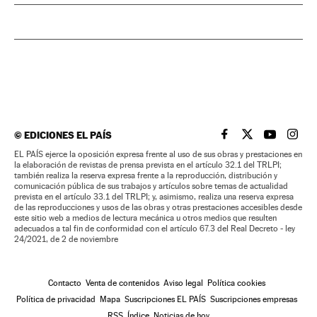
©
EDICIONES EL PAÍS
EL PAÍS BRASIL EN
EL PAÍS BRASI
EL PAÍS B
EL PA
EL PAÍS ejerce la oposición expresa frente al uso de sus obras y prestaciones en
la elaboración de revistas de prensa prevista en el artículo 32.1 del TRLPI;
también realiza la reserva expresa frente a la reproducción, distribución y
comunicación pública de sus trabajos y artículos sobre temas de actualidad
prevista en el artículo 33.1 del TRLPI; y, asimismo, realiza una reserva expresa
de las reproducciones y usos de las obras y otras prestaciones accesibles desde
este sitio web a medios de lectura mecánica u otros medios que resulten
adecuados a tal fin de conformidad con el artículo 67.3 del Real Decreto - ley
24/2021, de 2 de noviembre
Contacto
Venta de contenidos
Aviso legal
Política cookies
Política de privacidad
Mapa
Suscripciones EL PAÍS
Suscripciones empresas
RSS
Índice
Noticias de hoy