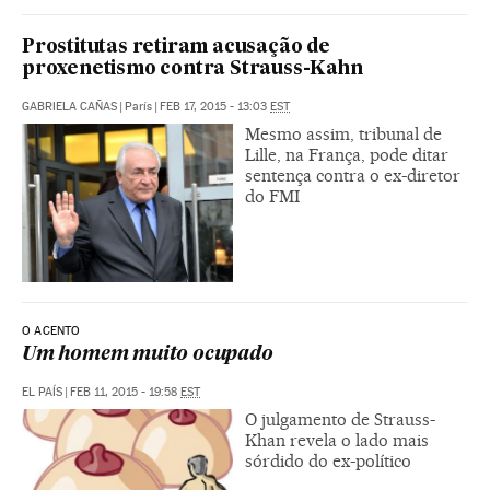
Prostitutas retiram acusação de
proxenetismo contra Strauss-Kahn
GABRIELA CAÑAS
|
París
|
FEB 17, 2015 - 13:03
EST
Mesmo assim, tribunal de
Lille, na França, pode ditar
sentença contra o ex-diretor
do FMI
O ACENTO
Um homem muito ocupado
EL PAÍS
|
FEB 11, 2015 - 19:58
EST
O julgamento de Strauss-
Khan revela o lado mais
sórdido do ex-político