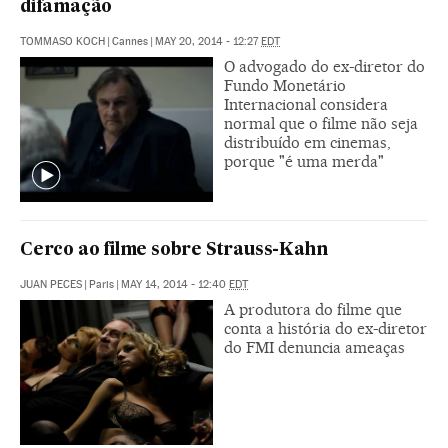
difamação
TOMMASO KOCH
|
Cannes
|
MAY 20, 2014 - 12:27
EDT
O advogado do ex-diretor do
Fundo Monetário
Internacional considera
normal que o filme não seja
distribuído em cinemas,
porque "é uma merda"
Cerco ao filme sobre Strauss-Kahn
JUAN PECES
|
Paris
|
MAY 14, 2014 - 12:40
EDT
A produtora do filme que
conta a história do ex-diretor
do FMI denuncia ameaças