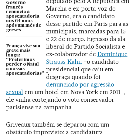
deputado pelo A República em
Governo
Marcha e ex-porta-voz do
francês
renuncia à
Governo, era o candidato
aposentadoria
aos 64 anos
desse partido em Paris para as
após um mês de
municipais, marcadas para 15
greves
e 22 de março. Egresso da ala
liberal do Partido Socialista e
França vive sua
greve mais
ex-colaborador de
Dominique
longa:
“Preferimos
Strauss-Kahn
–o candidato
perder o Natal
presidencial que caiu em
a nossas
aposentadorias”
desgraça quando foi
denunciado por agressão
sexual
em um hotel em Nova York em 2011–,
ele vinha cortejando o voto conservador
parisiense na campanha.
Griveaux também se deparou com um
obstáculo imprevisto: a candidatura