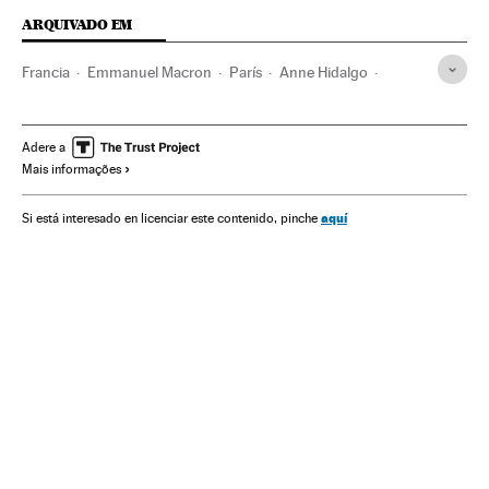
ARQUIVADO EM
Francia
Emmanuel Macron
París
Anne Hidalgo
Elecciones
Jean-Luc Mélenchon
Dominique Strauss-Kahn
Le Monde
Polémicas
Vídeo
Adere a
Mais informações
aquí
Si está interesado en licenciar este contenido, pinche