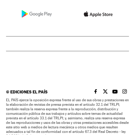
©
EDICIONES EL PAÍS
EL PAÍS BRASIL EN
EL PAÍS BRASI
EL PAÍS B
EL PA
EL PAÍS ejerce la oposición expresa frente al uso de sus obras y prestaciones en
la elaboración de revistas de prensa prevista en el artículo 32.1 del TRLPI;
también realiza la reserva expresa frente a la reproducción, distribución y
comunicación pública de sus trabajos y artículos sobre temas de actualidad
prevista en el artículo 33.1 del TRLPI; y, asimismo, realiza una reserva expresa
de las reproducciones y usos de las obras y otras prestaciones accesibles desde
este sitio web a medios de lectura mecánica u otros medios que resulten
adecuados a tal fin de conformidad con el artículo 67.3 del Real Decreto - ley