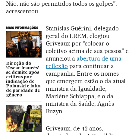
Não, não são permitidos todos os golpes”,
acrescentou.
Stanislas Guérini, delegado
MAIS INFORMAÇÕES
geral do LREM, elogiou
Griveaux por “colocar o
coletivo acima de sua pessoa” e
anunciou a
abertura de uma
Direção do
reflexão
para continuar a
‘Oscar francês’
campanha. Entre os nomes
se demite após
críticas por
que emergem estão o da atual
indicação de
Polanski e falta
ministra da Igualdade,
de paridade de
Marlène Schiappa, e o da
gênero
ministra da Saúde, Agnès
Buzyn.
Griveaux, de 42 anos,