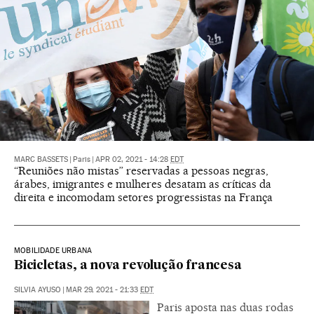
MARC BASSETS
|
Paris
|
APR 02, 2021 - 14:28
EDT
“Reuniões não mistas” reservadas a pessoas negras,
árabes, imigrantes e mulheres desatam as críticas da
direita e incomodam setores progressistas na França
MOBILIDADE URBANA
Bicicletas, a nova revolução francesa
SILVIA AYUSO
|
MAR 29, 2021 - 21:33
EDT
Paris aposta nas duas rodas