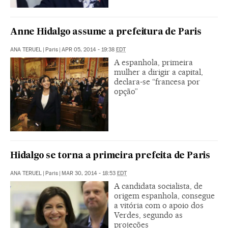
Anne Hidalgo assume a prefeitura de Paris
ANA TERUEL
|
Paris
|
APR 05, 2014 - 19:38
EDT
A espanhola, primeira
mulher a dirigir a capital,
declara-se “francesa por
opção”
Hidalgo se torna a primeira prefeita de Paris
ANA TERUEL
|
Paris
|
MAR 30, 2014 - 18:53
EDT
A candidata socialista, de
origem espanhola, consegue
a vitória com o apoio dos
Verdes, segundo as
projeções