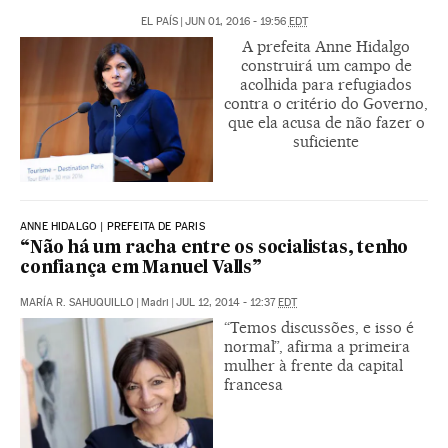
EL PAÍS
|
JUN 01, 2016 - 19:56
EDT
A prefeita Anne Hidalgo
construirá um campo de
acolhida para refugiados
contra o critério do Governo,
que ela acusa de não fazer o
suficiente
ANNE HIDALGO | PREFEITA DE PARIS
“Não há um racha entre os socialistas, tenho
confiança em Manuel Valls”
MARÍA R. SAHUQUILLO
|
Madri
|
JUL 12, 2014 - 12:37
EDT
“Temos discussões, e isso é
normal”, afirma a primeira
mulher à frente da capital
francesa