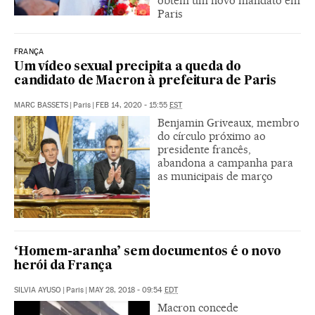
obtém um novo mandato em
Paris
FRANÇA
Um vídeo sexual precipita a queda do
candidato de Macron à prefeitura de Paris
MARC BASSETS
|
Paris
|
FEB 14, 2020 - 15:55
EST
Benjamin Griveaux, membro
do círculo próximo ao
presidente francês,
abandona a campanha para
as municipais de março
‘Homem-aranha’ sem documentos é o novo
herói da França
SILVIA AYUSO
|
Paris
|
MAY 28, 2018 - 09:54
EDT
Macron concede