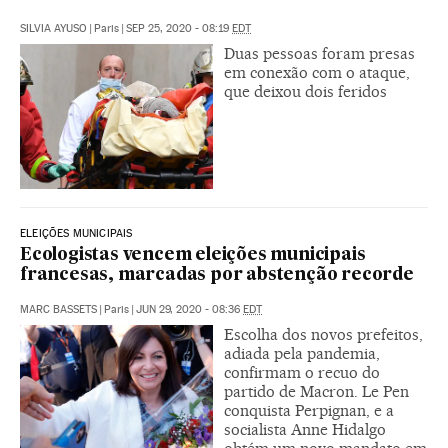
SILVIA AYUSO
|
Paris
|
SEP 25, 2020 - 08:19
EDT
Duas pessoas foram presas
em conexão com o ataque,
que deixou dois feridos
ELEIÇÕES MUNICIPAIS
Ecologistas vencem eleições municipais
francesas, marcadas por abstenção recorde
MARC BASSETS
|
Paris
|
JUN 29, 2020 - 08:36
EDT
Escolha dos novos prefeitos,
adiada pela pandemia,
confirmam o recuo do
partido de Macron. Le Pen
conquista Perpignan, e a
socialista Anne Hidalgo