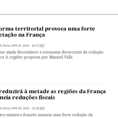
orma territorial provoca uma forte
etação na França
S
|
Paris
|
APR 10, 2014 - 10:27
EDT
no ainda desconhece a economia decorrente da redução
ra 11 regiões proposta por Manuel Valls
 reduzirá à metade as regiões da França
ncia reduções fiscais
S
|
Paris
|
APR 08, 2014 - 13:29
EDT
iro-ministro francês anuncia uma forte redução da