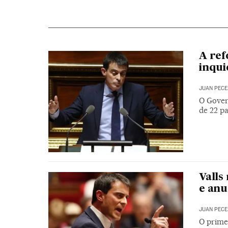
A ref
inqui
JUAN PECE
O Gover
de 22 pa
Valls
e anu
JUAN PECE
O prime