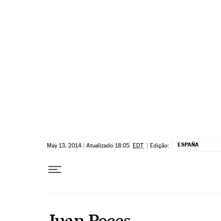
Pular para o conteúdo
ESPAÑA
May 13, 2014
|
Atualizado 18:05
EDT
|
Edição:
Juan Peces