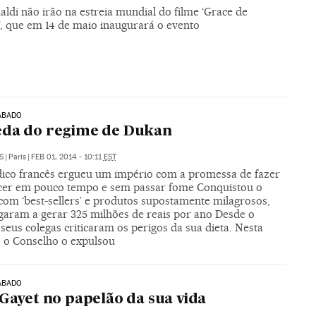
ldi não irão na estreia mundial do filme ‘Grace de
, que em 14 de maio inaugurará o evento
ÁBADO
eda do regime de Dukan
S
|
Paris
|
FEB 01, 2014 - 10:11
EST
co francês ergueu um império com a promessa de fazer
er em pouco tempo e sem passar fome Conquistou o
om ‘best-sellers’ e produtos supostamente milagrosos,
garam a gerar 325 milhões de reais por ano Desde o
eus colegas criticaram os perigos da sua dieta. Nesta
 o Conselho o expulsou
ÁBADO
 Gayet no papelão da sua vida