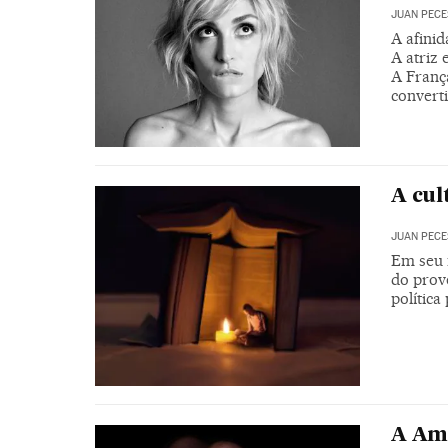
JUAN PECE
A afinid
A atriz 
A Franç
convert
A cul
JUAN PECE
Em seu n
do prove
política
A Amé