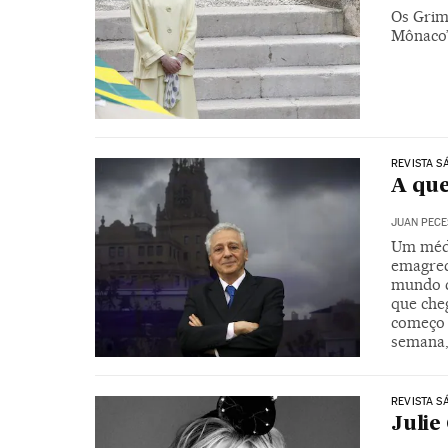
Os Grima
Mônaco’
REVISTA S
A qu
JUAN PECE
Um médi
emagrec
mundo c
que che
começo s
semana,
REVISTA S
Julie