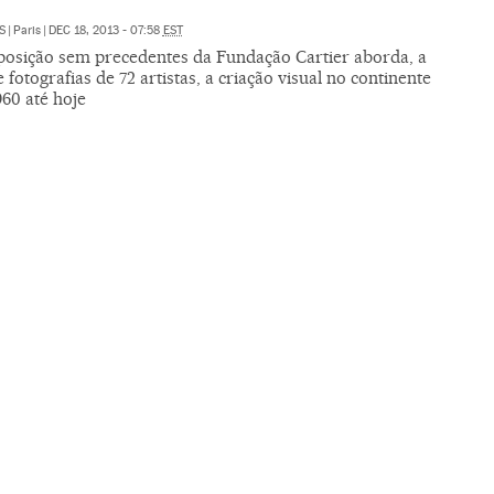
S
|
Paris
|
DEC 18, 2013 - 07:58
EST
osição sem precedentes da Fundação Cartier aborda, a
e fotografias de 72 artistas, a criação visual no continente
60 até hoje