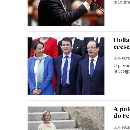
máquina 
Holla
cresc
JUAN PECE
O presi
“a resig
A pol
do Fe
JUAN PECE