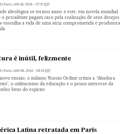
S
|
Paris
|
JAN 18, 2014 - 07:37
EST
ade ideológica se tornou amor e este, em novela mundial.
e o presidente pagam caro pela realização de seus desejos
a vasculha a vida de uma atriz comprometida e produtora
ida
tura é inútil, felizmente
S
|
Paris
|
JAN 08, 2014 - 09:15
EST
ovo ensaio, o italiano Nuccio Ordine critica a “ditadura
ito”, o utilitarismo da educação e o pouco interesse da
 pelos bens do espírito
rica Latina retratada em Paris