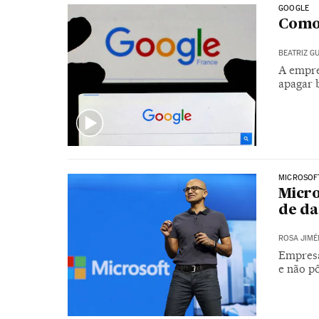
GOOGLE
Como 
BEATRIZ G
A empre
apagar 
MICROSOF
Micro
de da
ROSA JIMÉ
Empresa
e não p