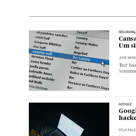
SEGURANÇA
Cansa
Um s
JOSÉ MEND
‘Bot’ ba
‘scamme
GOOGLE
Googl
hacke
FÉLIX PAL