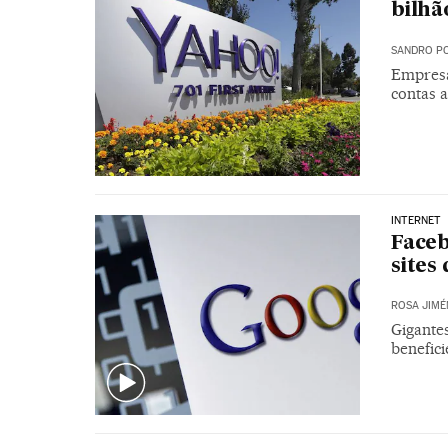
bilhã
SANDRO PO
Empresa
contas 
INTERNET
Faceb
sites 
ROSA JIMÉ
Gigante
benefic