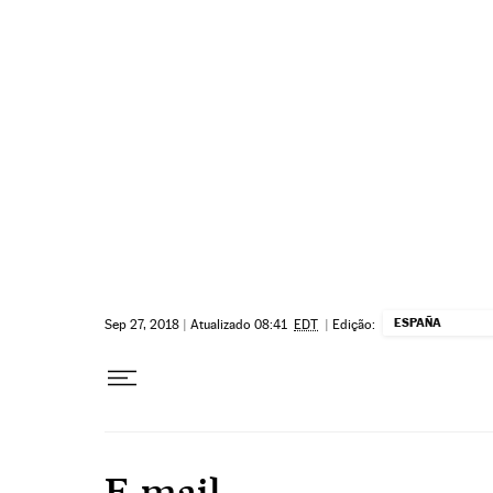
Pular para o conteúdo
ESPAÑA
Sep 27, 2018
|
Atualizado 08:41
EDT
|
Edição:
E-mail