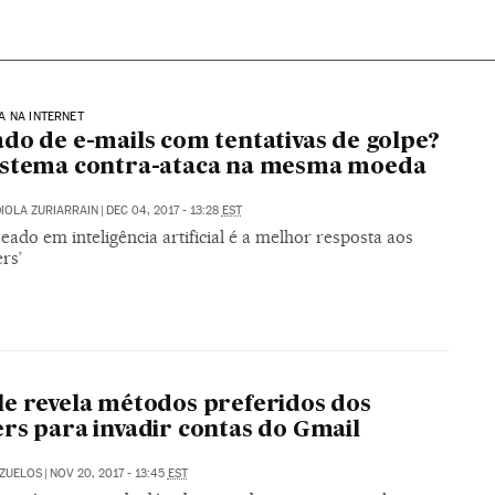
 NA INTERNET
do de e-mails com tentativas de golpe?
istema contra-ataca na mesma moeda
IOLA ZURIARRAIN
|
DEC 04, 2017 - 13:28
EST
seado em inteligência artificial é a melhor resposta aos
rs’
e revela métodos preferidos dos
rs para invadir contas do Gmail
AZUELOS
|
NOV 20, 2017 - 13:45
EST