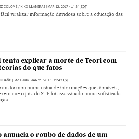
EZ COLOMÉ
/
KIKO LLANERAS
|
MAR 12, 2017 - 14:34
EDT
fácil viralizar informação duvidosa sobre a educação das
l tenta explicar a morte de Teori com
teorias do que fatos
ENDAÑO
|
São Paulo
|
JAN 21, 2017 - 19:43
EST
 transformou numa usina de informações questionáveis,
erem que o juiz do STF foi assassinado numa sofisticada
ação
 anuncia o roubo de dados de um