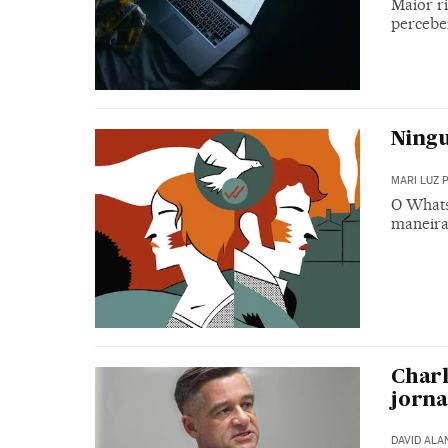
Maior r
perceber
Ningu
MARI LUZ 
O Whats
maneira 
Charl
jorna
DAVID ALA