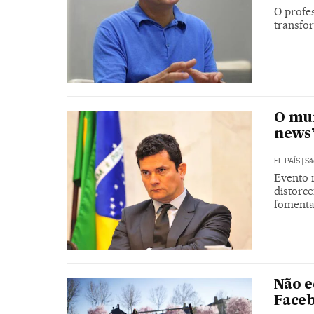
O profe
transfo
O mun
news’
EL PAÍS
|
Sã
Evento n
distorc
fomenta
Não e
Face