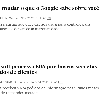
mudar o que o Google sabe sobre você
UILLÉN
|
Munique
|
NOV 12, 2016 - 15:43
EST
sa afirma que quer dar aos usuários o controle para
buscas e deixar de armazenar dados
T
soft processa EUA por buscas secretas
dos de clientes
NEZ CANO
|
São Francisco
|
APR 14, 2016 - 21:46
EDT
 recebeu 5.624 pedidos de informação nos últimos meses
ôde responder metade