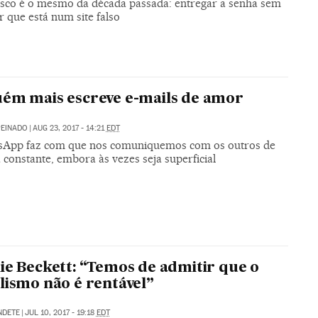
isco é o mesmo da década passada: entregar a senha sem
 que está num site falso
ém mais escreve e-mails de amor
PEINADO
|
AUG 23, 2017 - 14:21
EDT
App faz com que nos comuniquemos com os outros de
constante, embora às vezes seja superficial
ie Beckett: “Temos de admitir que o
lismo não é rentável”
NDETE
|
JUL 10, 2017 - 19:18
EDT