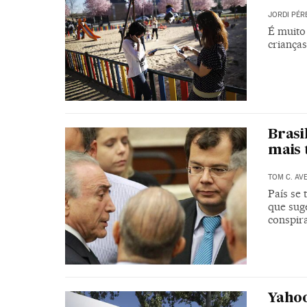
JORDI PÉR
É muito 
crianças
Brasi
mais 
TOM C. AV
País se
que sug
conspir
Yahoo