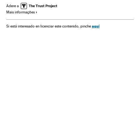
América
Economia
Telecomunicações
Política
Adere a
Mais informações
Comunicações
aquí
Si está interesado en licenciar este contenido, pinche