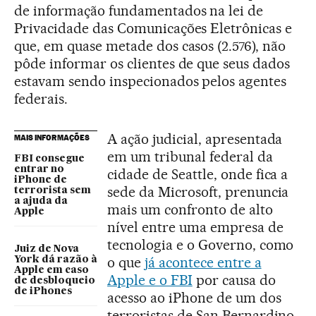
de informação fundamentados na lei de
Privacidade das Comunicações Eletrônicas e
que, em quase metade dos casos (2.576), não
pôde informar os clientes de que seus dados
estavam sendo inspecionados pelos agentes
federais.
A ação judicial, apresentada
MAIS INFORMAÇÕES
em um tribunal federal da
FBI consegue
entrar no
cidade de Seattle, onde fica a
iPhone de
sede da Microsoft, prenuncia
terrorista sem
a ajuda da
mais um confronto de alto
Apple
nível entre uma empresa de
tecnologia e o Governo, como
Juiz de Nova
o que
já acontece entre a
York dá razão à
Apple em caso
Apple e o FBI
por causa do
de desbloqueio
de iPhones
acesso ao iPhone de um dos
terroristas de San Bernardino.