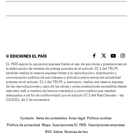
©
EDICIONES EL PAÍS
EL PAÍS BRASIL EN
EL PAÍS BRASI
EL PAÍS B
EL PA
EL PAÍS ejerce la oposición expresa frente al uso de sus obras y prestaciones en
la elaboración de revistas de prensa prevista en el artículo 32.1 del TRLPI;
también realiza la reserva expresa frente a la reproducción, distribución y
comunicación pública de sus trabajos y artículos sobre temas de actualidad
prevista en el artículo 33.1 del TRLPI; y, asimismo, realiza una reserva expresa
de las reproducciones y usos de las obras y otras prestaciones accesibles desde
este sitio web a medios de lectura mecánica u otros medios que resulten
adecuados a tal fin de conformidad con el artículo 67.3 del Real Decreto - ley
24/2021, de 2 de noviembre
Contacto
Venta de contenidos
Aviso legal
Política cookies
Política de privacidad
Mapa
Suscripciones EL PAÍS
Suscripciones empresas
RSS
Índice
Noticias de hoy