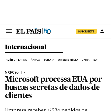
Pular para o conteúdo
SUSCRÍBETE
Internacional
AMÉRICA LATINA
ÁFRICA
EUROPA
ORIENTE MÉDIO
CHINA
EUA
MICROSOFT
Microsoft processa EUA por
buscas secretas de dados de
clientes
Empresa recebeu 5.624 pedidos de