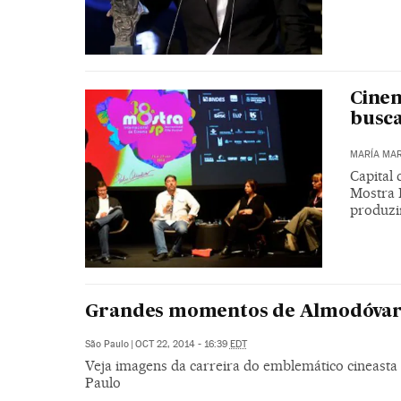
Cinem
busca
MARÍA MAR
Capital
Mostra 
produzi
Grandes momentos de Almodóva
São Paulo
|
OCT 22, 2014 - 16:39
EDT
Veja imagens da carreira do emblemático cineast
Paulo