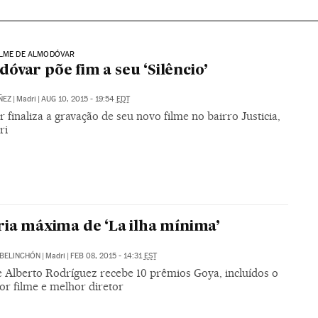
ILME DE ALMODÓVAR
óvar põe fim a seu ‘Silêncio’
ÑEZ
|
Madri
|
AUG 10, 2015 - 19:54
EDT
r finaliza a gravação de seu novo filme no bairro Justicia,
ri
ria máxima de ‘La ilha mínima’
BELINCHÓN
|
Madri
|
FEB 08, 2015 - 14:31
EST
e Alberto Rodríguez recebe 10 prêmios Goya, incluídos o
or filme e melhor diretor