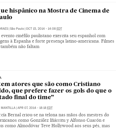
ue hispânico na Mostra de Cinema de
aulo
ORAES
|
São Paulo
|
OCT 15, 2014 - 14:08
EDT
evento cinéfilo paulistano exercita seu espanhol com
ens à Espanha e forte presença latino-americana. Filmes
o também não faltam
A
tem atores que são como Cristiano
do, que prefere fazer os gols do que o
tado final do time”
Z MANTILLA
|
APR 07, 2014 - 18:18
EDT
rcía Bernal criou-se na telona nas mãos dos mestres do
Mexicanos como González Iñárritu y Alfonso Cuarón e
is como Almodóvar Teve Hollywood aos seus pés, mas