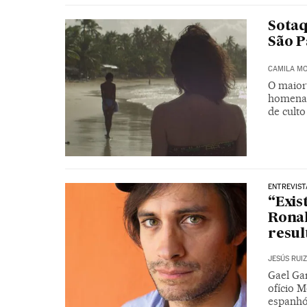
Sotaq
São P
CAMILA M
O maior 
homenag
de cult
ENTREVIST
“Exis
Ronal
resul
JESÚS RUI
Gael Ga
ofício 
espanhó