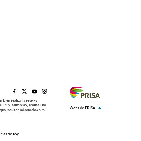
EL PAÍS BRASIL EN FACEBOOK
EL PAÍS BRASIL EN TWITTER
EL PAÍS BRASIL EN YOUTUBE
EL PAÍS BRASIL EN INSTAGRAM
mbién realiza la reserva
LPI; y, asimismo, realiza una
Webs de PRISA
que resulten adecuados a tal
icias de hoy