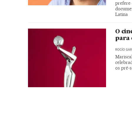
prefere
documen
Latina
O cin
para
ROCÍO GAR
Marisca
celebrad
os pré-