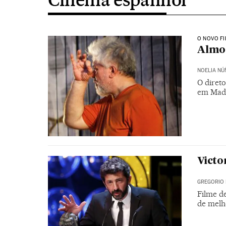
O NOVO F
Almod
NOELIA NÚ
O direto
em Mad
Victo
GREGORIO 
Filme d
de melh