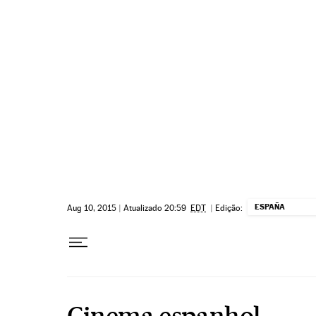
Pular para o conteúdo
ESPAÑA
Aug 10, 2015
|
Atualizado 20:59
EDT
|
Edição:
Cinema espanhol