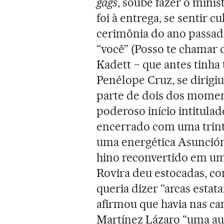
gags
, soube fazer o minis
foi à entrega, se sentir c
cerimônia do ano passad
“você” (Posso te chamar
Kadett – que antes tinh
Penélope Cruz, se dirigiu
parte de dois dos momen
poderoso início intitulad
encerrado com uma trinte
uma energética Asunción
hino reconvertido em u
Rovira deu estocadas, co
queria dizer “arcas estat
afirmou que havia nas c
Martínez Lázaro “uma au