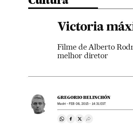
Cultura
Victoria máx
Filme de Alberto Rodr
melhor diretor
GREGORIO BELINCHÓN
Madri -
FEB
08, 2015 - 14:31
EST
Compartir en Whatsapp
Compartir en Facebook
Compartir en Twitter
Desplegar Redes Soci