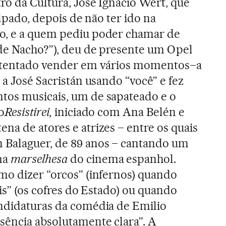
tro da Cultura, José Ignacio Wert, que
ulpado, depois de não ter ido na
o, e a quem pediu poder chamar de
 de Nacho?”), deu de presente um Opel
a tentado vender em vários momentos–a
 a José Sacristán usando “você” e fez
tos musicais, um de sapateado e o
o
Resistirei,
iniciado com Ana Belén e
na de atores e atrizes – entre os quais
 Balaguer, de 89 anos – cantando um
ma
marselhesa
do cinema espanhol.
mo dizer “orcos” (infernos) quando
ais” (os cofres do Estado) ou quando
andidaturas da comédia de Emilio
sência absolutamente clara”. A