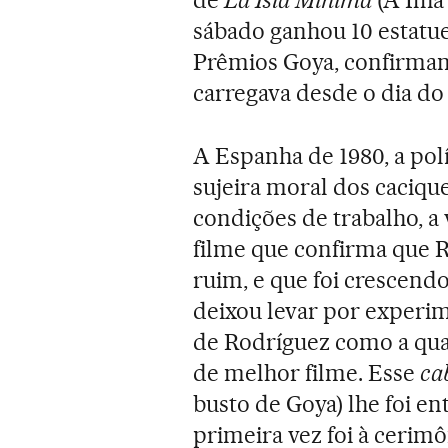
de
La Isla Mínima
(A Ilh
sábado ganhou 10 estatue
Prêmios Goya, confirmand
carregava desde o dia do
A Espanha de 1980, a polí
sujeira moral dos caciqu
condições de trabalho, a
filme que confirma que 
ruim, e que foi crescend
deixou levar por experim
de Rodríguez como a qu
de melhor filme. Esse
ca
busto de Goya) lhe foi e
primeira vez foi à cerim