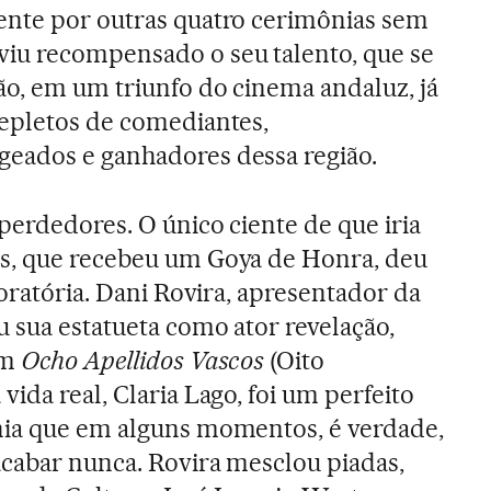
ente por outras quatro cerimônias sem
iu recompensado o seu talento, que se
o, em um triunfo do cinema andaluz, já
repletos de comediantes,
eados e ganhadores dessa região.
perdedores. O único ciente de que iria
s, que recebeu um Goya de Honra, deu
 oratória. Dani Rovira, apresentador da
u sua estatueta como ator revelação,
em
Ocho Apellidos Vascos
(Oito
ida real, Claria Lago, foi um perfeito
nia que em alguns momentos, é verdade,
cabar nunca. Rovira mesclou piadas,