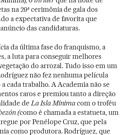
a Mínima), o
thriller
que na noite de
tas na 29ª cerimônia de gala dos
o a expectativa de favorita que
 anúncio das candidaturas.
cia da última fase do franquismo, a
es, a luta para conseguir melhores
 vegetação do arrozal. Tudo isso em um
Rodríguez não fez nenhuma película
o a cada trabalho. A Academia não se
entos raros e premiou tanto a direção
alidade de
La Isla Mínima
com o troféu
bezón (
como é chamada a estatueta, um
ntregue por Penélope Cruz, que pela
ônia como produtora. Rodríguez, que