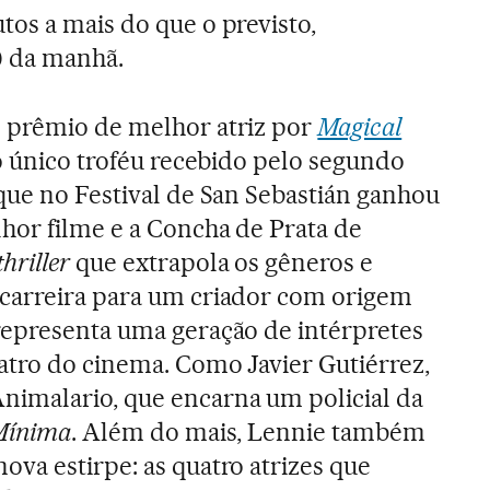
os a mais do que o previsto,
0 da manhã.
 prêmio de melhor atriz por
Magical
o único troféu recebido pelo segundo
que no Festival de San Sebastián ganhou
hor filme e a Concha de Prata de
thriller
que extrapola os gêneros e
carreira para um criador com origem
representa uma geração de intérpretes
atro do cinema. Como Javier Gutiérrez,
malario, que encarna um policial da
 Mínima
. Além do mais, Lennie também
va estirpe: as quatro atrizes que