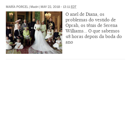
MARÍA PORCEL
|
Madri
|
MAY 22, 2018 - 13:11
EDT
O anel de Diana, os
problemas do vestido de
Oprah, os tênis de Serena
Williams... O que sabemos
48 horas depois da boda do
ano