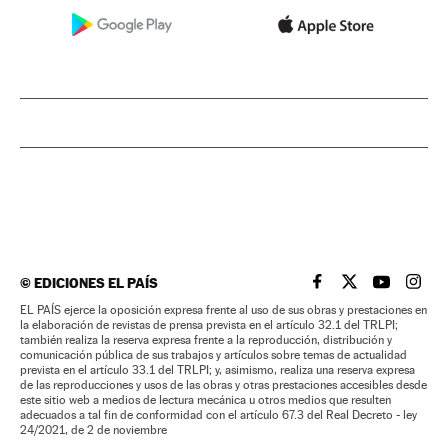
©
EDICIONES EL PAÍS
EL PAÍS BRASIL EN
EL PAÍS BRASI
EL PAÍS B
EL PA
EL PAÍS ejerce la oposición expresa frente al uso de sus obras y prestaciones en
la elaboración de revistas de prensa prevista en el artículo 32.1 del TRLPI;
también realiza la reserva expresa frente a la reproducción, distribución y
comunicación pública de sus trabajos y artículos sobre temas de actualidad
prevista en el artículo 33.1 del TRLPI; y, asimismo, realiza una reserva expresa
de las reproducciones y usos de las obras y otras prestaciones accesibles desde
este sitio web a medios de lectura mecánica u otros medios que resulten
adecuados a tal fin de conformidad con el artículo 67.3 del Real Decreto - ley
24/2021, de 2 de noviembre