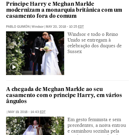
Príncipe Harry e Meghan Markle
modernizam a monarquia britânica com um
casamento fora do comum
PABLO GUIMÓN
|
Windsor
|
MAY 20, 2018 - 10:25
EDT
Windsor e todo o Reino
Unido se entregam à
celebração dos duques de
Sussex
A chegada de Meghan Markle ao seu
casamento com o príncipe Harry, em vários
ângulos
|
MAY 19, 2018 - 14:43
EDT
Em gesto feminista e sem
precedentes, a noiva entrou
e caminhou sozinha pela