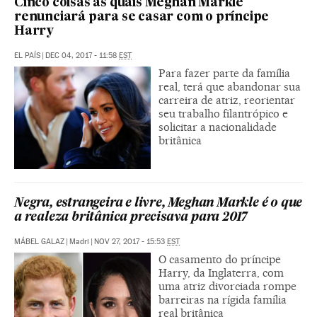
Cinco coisas às quais Meghan Markle
renunciará para se casar com o príncipe
Harry
EL PAÍS
|
DEC 04, 2017 - 11:58
EST
Para fazer parte da família
real, terá que abandonar sua
carreira de atriz, reorientar
seu trabalho filantrópico e
solicitar a nacionalidade
britânica
Negra, estrangeira e livre, Meghan Markle é o que
a realeza britânica precisava para 2017
MÁBEL GALAZ
|
Madri
|
NOV 27, 2017 - 15:53
EST
O casamento do príncipe
Harry, da Inglaterra, com
uma atriz divorciada rompe
barreiras na rígida família
real britânica