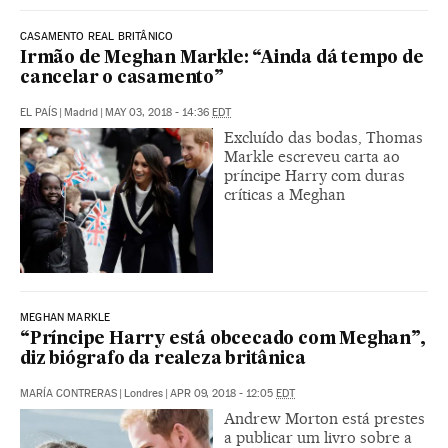
CASAMENTO REAL BRITÂNICO
Irmão de Meghan Markle: “Ainda dá tempo de
cancelar o casamento”
EL PAÍS
|
Madrid
|
MAY 03, 2018 - 14:36
EDT
Excluído das bodas, Thomas
Markle escreveu carta ao
príncipe Harry com duras
críticas a Meghan
MEGHAN MARKLE
“Príncipe Harry está obcecado com Meghan”,
diz biógrafo da realeza britânica
MARÍA CONTRERAS
|
Londres
|
APR 09, 2018 - 12:05
EDT
Andrew Morton está prestes
a publicar um livro sobre a