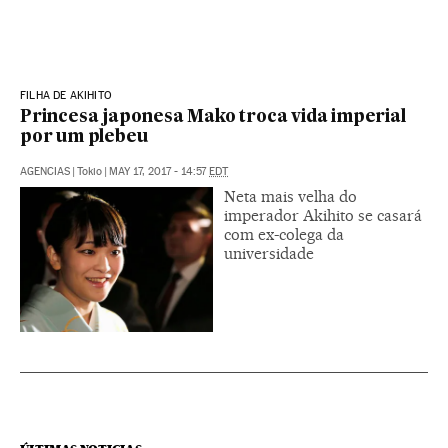
FILHA DE AKIHITO
Princesa japonesa Mako troca vida imperial
por um plebeu
AGENCIAS
|
Tokio
|
MAY 17, 2017 - 14:57
EDT
Neta mais velha do
imperador Akihito se casará
com ex-colega da
universidade