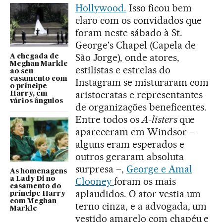
Hollywood.
Isso ficou bem
claro com os convidados que
foram neste sábado à St.
George's Chapel (Capela de
São Jorge), onde atores,
A chegada de
Meghan Markle
estilistas e estrelas do
ao seu
casamento com
Instagram se misturaram com
o príncipe
aristocratas e representantes
Harry, em
vários ângulos
de organizações beneficentes.
Entre todos os
A-listers
que
apareceram em Windsor –
alguns eram esperados e
outros geraram absoluta
surpresa –,
George e Amal
As homenagens
a Lady Di no
Clooney
foram os mais
casamento do
aplaudidos. O ator vestia um
príncipe Harry
com Meghan
terno cinza, e a advogada, um
Markle
vestido amarelo com chapéu e