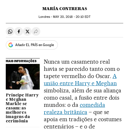
MARÍA CONTRERAS
Londres -
MAY
20, 2018 - 20:10
EDT
Compartir en Whatsapp
Compartir en Facebook
Compartir en Twitter
Desplegar Redes Sociales
Añadir EL PAÍS en Google
Nunca um casamento real
MAIS INFORMAÇÕES
havia se parecido tanto com o
tapete vermelho do Oscar.
A
união entre Harry e Meghan
simboliza, além de sua aliança
Príncipe Harry
como casal, a fusão entre dois
e Meghan
mundos: o da
comedida
Markle se
casam: as
realeza britânica
– que se
melhores
imagens da
apoia em tradições e costumes
cerimônia
centenários – e o de