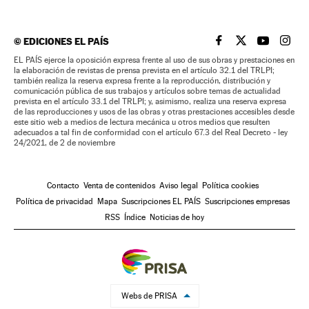
©
EDICIONES EL PAÍS
EL PAÍS BRASIL EN
EL PAÍS BRASI
EL PAÍS B
EL PA
EL PAÍS ejerce la oposición expresa frente al uso de sus obras y prestaciones en
la elaboración de revistas de prensa prevista en el artículo 32.1 del TRLPI;
también realiza la reserva expresa frente a la reproducción, distribución y
comunicación pública de sus trabajos y artículos sobre temas de actualidad
prevista en el artículo 33.1 del TRLPI; y, asimismo, realiza una reserva expresa
de las reproducciones y usos de las obras y otras prestaciones accesibles desde
este sitio web a medios de lectura mecánica u otros medios que resulten
adecuados a tal fin de conformidad con el artículo 67.3 del Real Decreto - ley
24/2021, de 2 de noviembre
Contacto
Venta de contenidos
Aviso legal
Política cookies
Política de privacidad
Mapa
Suscripciones EL PAÍS
Suscripciones empresas
RSS
Índice
Noticias de hoy
Webs de PRISA