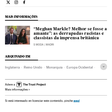
Estilo El País Brasil en Twitter
Estilo El País Brasil en Instagram
Estilo El País Brasil en Facebook
MAIS INFORMAÇÕES
“Meghan Markle? Melhor se fosse a
amante”: as derrapadas racistas e
classistas da imprensa britânica
S MODA
| MADRI
ARQUIVADO EM
Inglaterra
Reino Unido
Monarquia
Europa Ocidental
Europa
Política
Gente
Meghan Markle
Princípe Harry
David Beckham
Victoria Beckham
Adere a
Mais informações
Elton John
George Clooney
Casamentos reais
Realeza
Casamento Real na Inglaterra
aquí
Si está interesado en licenciar este contenido, pinche