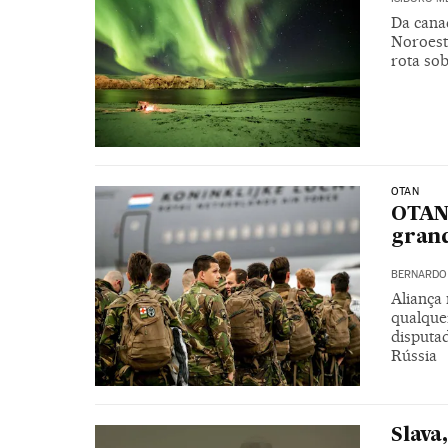
Da canad
Noroest
rota sob
OTAN
OTAN
grand
BERNARDO 
Aliança
qualquer
disputad
Rússia
Slava