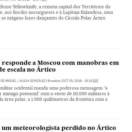
ense Yellowknife, a remota capital dos Territórios do
e, aos fiordes noruegueses e à Lapônia finlandesa, uma
 as mágicas luzes dançantes do Círculo Polar Ártico
 responde a Moscou com manobras em
e escala no Ártico
DE MIGUEL
/
ALICIA GONZÁLEZ
|
Bruselas
|
OCT 25, 2018 - 15:31
EDT
 militar ocidental manda uma poderosa mensagem “a
 inimigo potencial” com o envio de 50.000 militares à
a área polar, a 1.000 quilômetros da fronteira com a
, um meteorologista perdido no Ártico