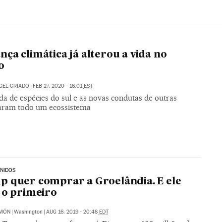
ça climática já alterou a vida no
o
GEL CRIADO
|
FEB 27, 2020 - 16:01
EST
da de espécies do sul e as novas condutas de outras
aram todo um ecossistema
NIDOS
 quer comprar a Groelândia. E ele
 o primeiro
IMÓN
|
Washington
|
AUG 16, 2019 - 20:48
EDT