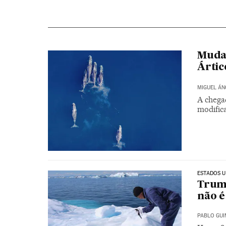
Mudan
Ártic
MIGUEL ÁN
A chega
modific
ESTADOS U
Trump
não é
PABLO GU