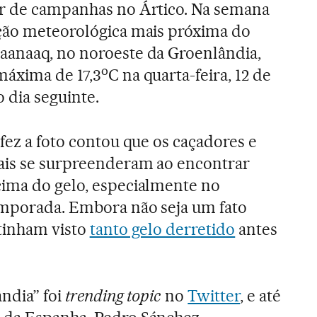
or de campanhas no Ártico. Na semana
ação meteorológica mais próxima do
aanaaq, no noroeste da Groenlândia,
o
máxima de 17,3
C na quarta-feira, 12 de
 dia seguinte.
 fez a foto contou que os caçadores e
ais se surpreenderam ao encontrar
cima do gelo, especialmente no
emporada. Embora não seja um fato
 tinham visto
tanto gelo derretido
antes
ândia” foi
trending topic
no
Twitter
, e até