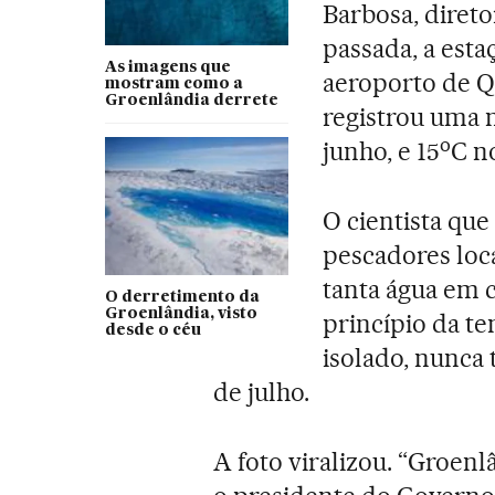
Barbosa, diret
passada, a est
As imagens que
aeroporto de Q
mostram como a
Groenlândia derrete
registrou uma 
o
junho, e 15
C no
O cientista que
pescadores loc
tanta água em 
O derretimento da
Groenlândia, visto
princípio da t
desde o céu
isolado, nunca
de julho.
A foto viralizou. “Groenl