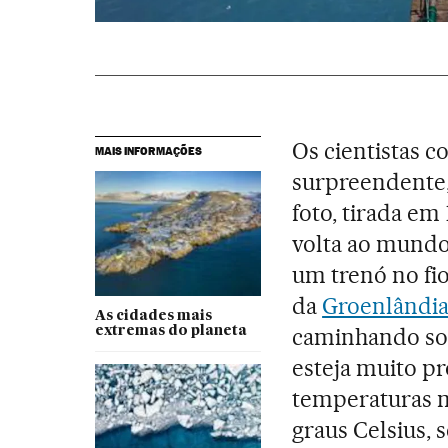
Os cientistas 
MAIS INFORMAÇÕES
surpreendente, 
foto, tirada em
volta ao mundo
um trenó no fio
da
Groenlândi
As cidades mais
caminhando sob
extremas do planeta
esteja muito pr
temperaturas 
graus Celsius,