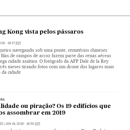
g Kong vista pelos pássaros
019 - 19:27
EST
ueiro navegando sob uma ponte, cemitérios chineses
 filas de campos de arroz fazem parte das cenas aéreas
ga cidade asiática. O fotógrafo da AFP Dale de la Rey
três meses tirando fotos com um drone dos lugares mais
 da cidade
URA
lidade ou piração? Os 19 edifícios que
os assombrar em 2019
EZ
|
JAN 19, 2019 - 16:50
EST