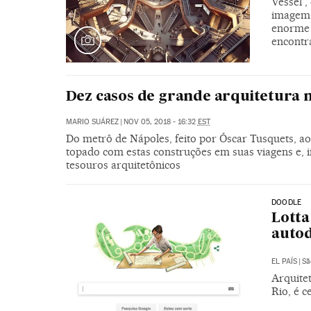
Vessel 
imagem 
enorme 
encontr
Dez casos de grande arquitetura
MARIO SUÁREZ
|
NOV 05, 2018 - 16:32
EST
Do metrô de Nápoles, feito por Óscar Tusquets, a
topado com estas construções em suas viagens e, i
tesouros arquitetônicos
DOODLE
Lotta
auto
EL PAÍS
|
Sã
Arquite
Rio, é 