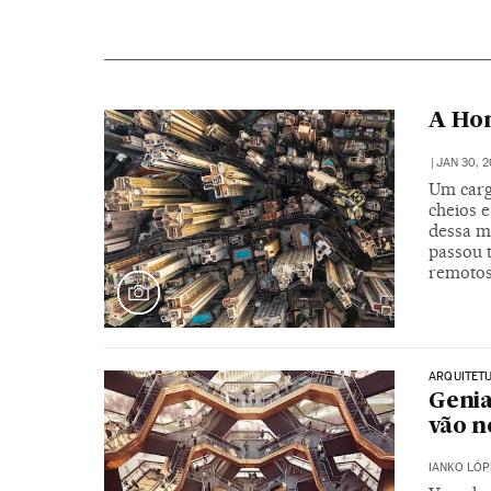
A Hon
|
JAN 30, 2
Um carg
cheios e
dessa me
passou 
remotos
ARQUITET
Genia
vão n
IANKO LÓP