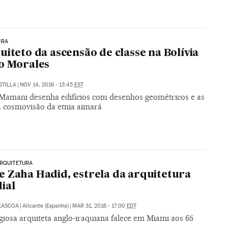
URA
uiteto da ascensão de classe na Bolívia
o Morales
STILLA
|
NOV 14, 2016 - 13:45
EST
Mamani desenha edifícios com desenhos geométricos e as
a cosmovisão da etnia aimará
ARQUITETURA
 Zaha Hadid, estrela da arquitetura
ial
EASCOA
|
Alicante (Espanha)
|
MAR 31, 2016 - 17:00
EDT
giosa arquiteta anglo-iraquiana falece em Miami aos 65