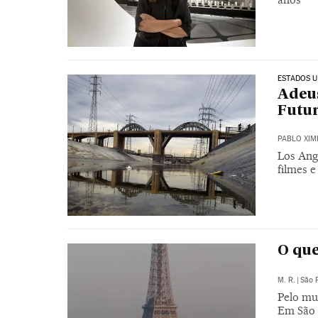
ESTADOS U
Adeus
Futur
PABLO XIM
Los Ang
filmes e
O que
M. R.
|
São 
Pelo mu
Em São 