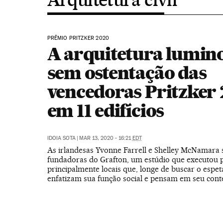
PRÊMIO PRITZKER 2020
A arquitetura lumino
sem ostentação das
vencedoras Pritzker
em 11 edifícios
IDOIA SOTA
|
MAR 13, 2020 - 16:21
EDT
As irlandesas Yvonne Farrell e Shelley McNamara 
fundadoras do Grafton, um estúdio que executou p
principalmente locais que, longe de buscar o espet
enfatizam sua função social e pensam em seu con