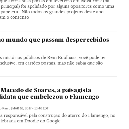
, que abrirá suas portas em fevereiro em Nova York (na
principal) foi apelidado por alguns opositores como uma
papelera . Não todos os grandes projetos deste ano
am o consenso
 no mundo que passam despercebidos
os mictórios públicos de Rem Koolhaas, você pode ter
nclusive, em cartões postais, mas não sabia que são
 Macedo de Soares, a paisagista
didata que embelezou o Flamengo
o Paulo
|
MAR 16, 2017 - 13:46
EDT
ta responsável pela construção do aterro do Flamengo, no
celebrada em Doodle do Google