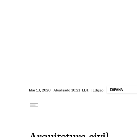
Pular para o conteúdo
ESPAÑA
Mar 13, 2020
|
Atualizado 16:21
EDT
|
Edição:
Arquitetura civil