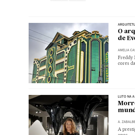
ARQUITET
O arq
de Ev
AMELIA CA
Freddy 
cores d
LUTO NA 
Morre
mund
A. ZABALB
A presti
anos