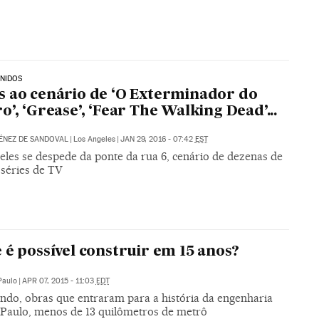
NIDOS
 ao cenário de ‘O Exterminador do
o’, ‘Grease’, ‘Fear The Walking Dead’...
ÉNEZ DE SANDOVAL
|
Los Angeles
|
JAN 29, 2016 - 07:42
EST
eles se despede da ponte da rua 6, cenário de dezenas de
 séries de TV
 é possível construir em 15 anos?
Paulo
|
APR 07, 2015 - 11:03
EDT
ndo, obras que entraram para a história da engenharia
Paulo, menos de 13 quilômetros de metrô