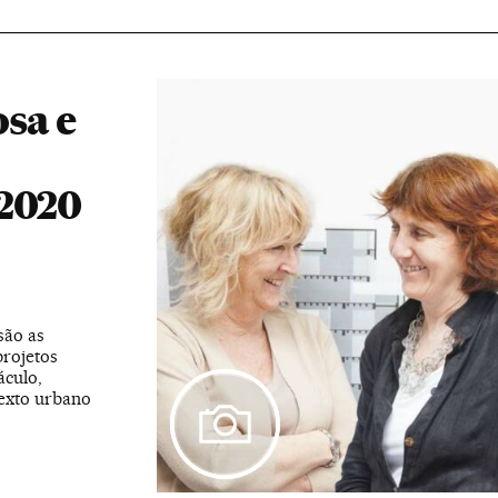
sa e
 2020
são as
rojetos
áculo,
texto urbano