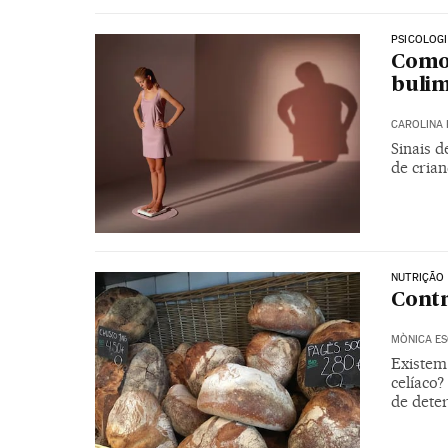
PSICOLOG
Como 
bulim
CAROLINA 
Sinais d
de crian
NUTRIÇÃO
Contr
MÒNICA E
Existem
celíaco
de dete