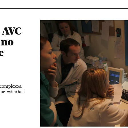
s AVC
 no
e
 complexos,
ue evitaria a