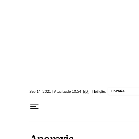
Pular para o conteúdo
ESPAÑA
Sep 14, 2021
|
Atualizado 10:54
EDT
|
Edição:
Anorexia