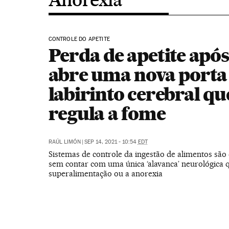
CONTROLE DO APETITE
Perda de apetite apó
abre uma nova porta
labirinto cerebral qu
regula a fome
RAÚL LIMÓN
|
SEP 14, 2021 - 10:54
EDT
Sistemas de controle da ingestão de alimentos são
sem contar com uma única ‘alavanca’ neurológica q
superalimentação ou a anorexia