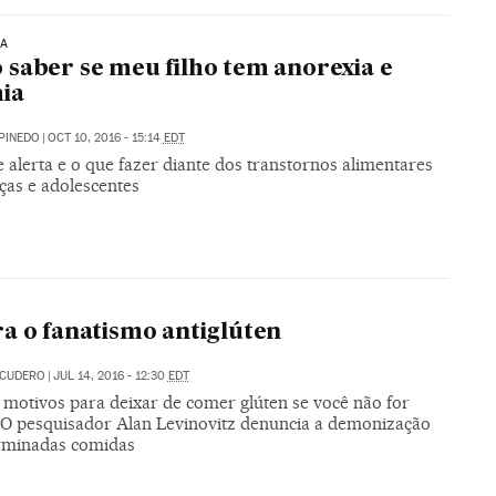
IA
saber se meu filho tem anorexia e
ia
PINEDO
|
OCT 10, 2016 - 15:14
EDT
e alerta e o que fazer diante dos transtornos alimentares
ças e adolescentes
a o fanatismo antiglúten
SCUDERO
|
JUL 14, 2016 - 12:30
EDT
 motivos para deixar de comer glúten se você não for
? O pesquisador Alan Levinovitz denuncia a demonização
rminadas comidas