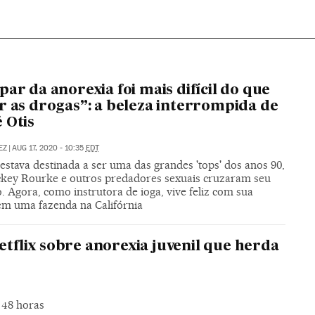
par da anorexia foi mais difícil do que
r as drogas”: a beleza interrompida de
 Otis
EZ
|
AUG 17, 2020 - 10:35
EDT
stava destinada a ser uma das grandes 'tops' dos anos 90,
key Rourke e outros predadores sexuais cruzaram seu
 Agora, como instrutora de ioga, vive feliz com sua
 em uma fazenda na Califórnia
Netflix sobre anorexia juvenil que herda
 48 horas