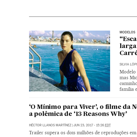
MODELOS
“Esca
larga
Carré
SILVIA LÓP
Modelo e
mas Mic
caminho.
família
‘O Mínimo para Viver’, o filme da 
a polêmica de ‘13 Reasons Why’
HÉCTOR LLANOS MARTÍNEZ
|
JUN 23, 2017 - 15:26
EDT
Trailer supera os dois milhões de reproduções em