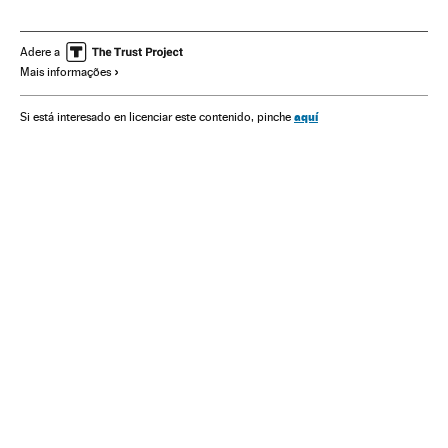
África
Conflitos
Omar Hassan Ahmad Al-Bashir
Conflitos políticos
África subsaariana
Adere a
Mais informações
aquí
Si está interesado en licenciar este contenido, pinche