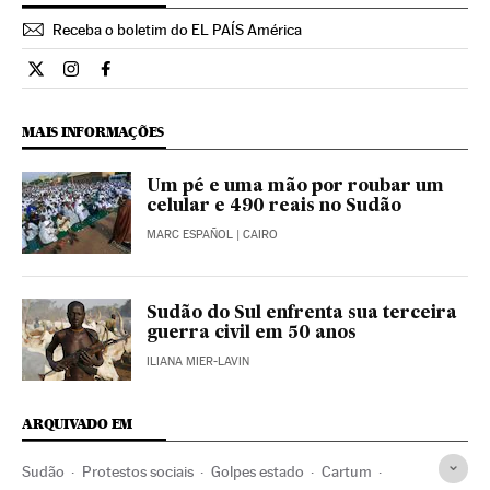
Receba o boletim do EL PAÍS América
Internacional El País Brasil en Twitter
Internacional El País Brasil en Instagram
Internacional El País Brasil en Facebook
MAIS INFORMAÇÕES
Um pé e uma mão por roubar um
celular e 490 reais no Sudão
MARC ESPAÑOL
| CAIRO
Sudão do Sul enfrenta sua terceira
guerra civil em 50 anos
ILIANA MIER-LAVIN
ARQUIVADO EM
Sudão
Protestos sociais
Golpes estado
Cartum