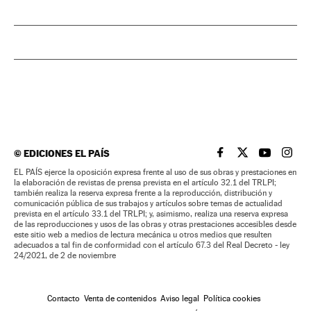
©
EDICIONES EL PAÍS
EL PAÍS BRASIL EN
EL PAÍS BRASI
EL PAÍS B
EL PA
EL PAÍS ejerce la oposición expresa frente al uso de sus obras y prestaciones en
la elaboración de revistas de prensa prevista en el artículo 32.1 del TRLPI;
también realiza la reserva expresa frente a la reproducción, distribución y
comunicación pública de sus trabajos y artículos sobre temas de actualidad
prevista en el artículo 33.1 del TRLPI; y, asimismo, realiza una reserva expresa
de las reproducciones y usos de las obras y otras prestaciones accesibles desde
este sitio web a medios de lectura mecánica u otros medios que resulten
adecuados a tal fin de conformidad con el artículo 67.3 del Real Decreto - ley
24/2021, de 2 de noviembre
Contacto
Venta de contenidos
Aviso legal
Política cookies