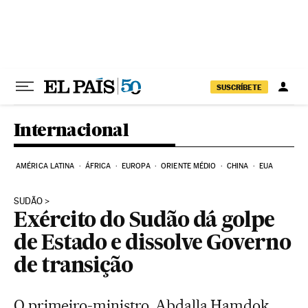
Pular para o conteúdo
SUSCRÍBETE
Internacional
AMÉRICA LATINA
ÁFRICA
EUROPA
ORIENTE MÉDIO
CHINA
EUA
SUDÃO
Exército do Sudão dá golpe
de Estado e dissolve Governo
de transição
O primeiro-ministro, Abdalla Hamdok,