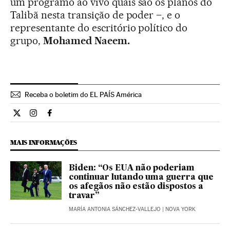
um programo ao vivo quais são os planos do
Talibã nesta transição de poder –, e o
representante do escritório político do
grupo,
Mohamed Naeem.
Receba o boletim do EL PAÍS América
Internacional El País Brasil en Twitter
Internacional El País Brasil en Instagram
Internacional El País Brasil en Facebook
MAIS INFORMAÇÕES
Biden: “Os EUA não poderiam
continuar lutando uma guerra que
os afegãos não estão dispostos a
travar”
MARÍA ANTONIA SÁNCHEZ-VALLEJO
| NOVA YORK