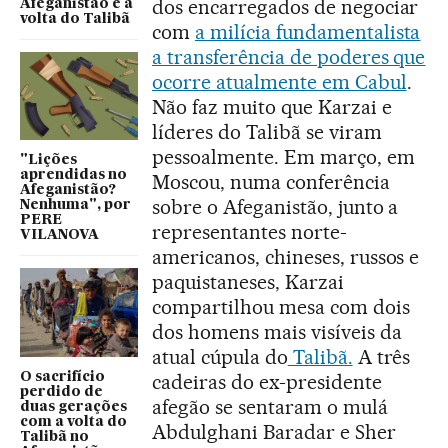
dos encarregados de negociar
Afeganistão e a
volta do Talibã
com
a milícia fundamentalista
a transferência de poderes que
ocorre atualmente em Cabul
.
Não faz muito que Karzai e
líderes do Talibã se viram
pessoalmente. Em março, em
"Lições
aprendidas no
Moscou, numa conferência
Afeganistão?
sobre o Afeganistão, junto a
Nenhuma", por
PERE
representantes norte-
VILANOVA
americanos, chineses, russos e
paquistaneses, Karzai
compartilhou mesa com dois
dos homens mais visíveis da
atual cúpula do
Talibã.
A três
O sacrifício
cadeiras do ex-presidente
perdido de
afegão se sentaram o mulá
duas gerações
com a volta do
Abdulghani Baradar e Sher
Talibã no