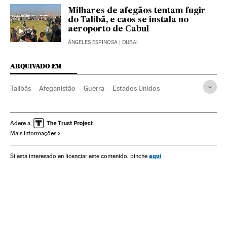
Milhares de afegãos tentam fugir
do Talibã, e caos se instala no
aeroporto de Cabul
ÁNGELES ESPINOSA
| DUBAI
ARQUIVADO EM
Talibãs
Afeganistão
Guerra
Estados Unidos
Paquistão
Islã
Direitos humanos
Conflictos armados
Muçulmanos
Conflitos
Oriente médio
Adere a
Mais informações
aquí
Si está interesado en licenciar este contenido, pinche