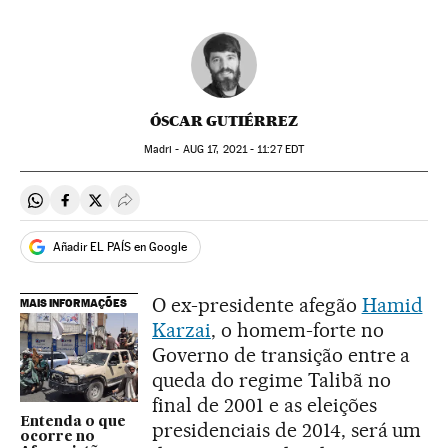
ÓSCAR GUTIÉRREZ
Madri -
AUG
17, 2021 - 11:27
EDT
Compartir en Whatsapp
Compartir en Facebook
Compartir en Twitter
Desplegar Redes Sociales
Añadir EL PAÍS en Google
O ex-presidente afegão
Hamid
MAIS INFORMAÇÕES
Karzai
, o homem-forte no
Governo de transição entre a
queda do regime Talibã no
final de 2001 e as eleições
Entenda o que
presidenciais de 2014, será um
ocorre no