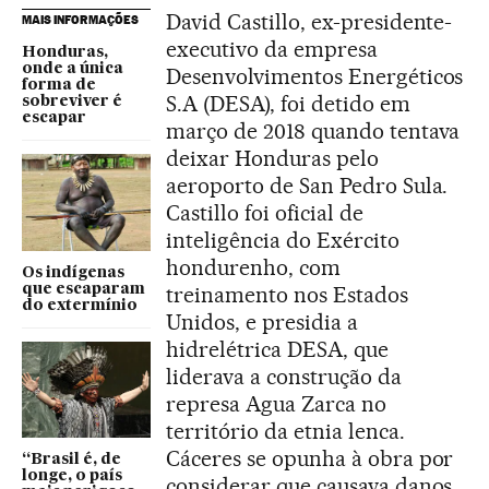
David Castillo, ex-presidente-
MAIS INFORMAÇÕES
executivo da empresa
Honduras,
onde a única
Desenvolvimentos Energéticos
forma de
S.A (DESA), foi detido em
sobreviver é
escapar
março de 2018 quando tentava
deixar Honduras pelo
aeroporto de San Pedro Sula.
Castillo foi oficial de
inteligência do Exército
hondurenho, com
Os indígenas
que escaparam
treinamento nos Estados
do extermínio
Unidos, e presidia a
hidrelétrica DESA, que
liderava a construção da
represa Agua Zarca no
território da etnia lenca.
Cáceres se opunha à obra por
“Brasil é, de
longe, o país
considerar que causava danos