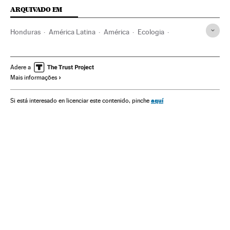
ARQUIVADO EM
Honduras
América Latina
América
Ecologia
Ecologismo
Meio ambiente
Berta Cáceres
Homicídios
Assassinatos
Direitos humanos
Justiça
Adere a
Mais informações
aquí
Si está interesado en licenciar este contenido, pinche