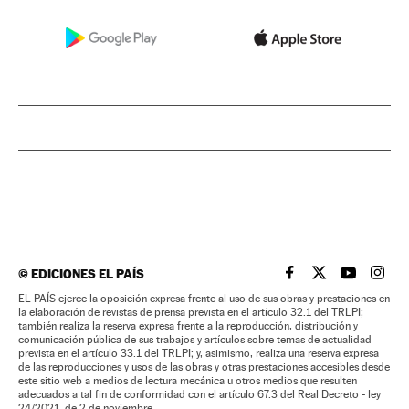
©
EDICIONES EL PAÍS
EL PAÍS BRASIL EN
EL PAÍS BRASI
EL PAÍS B
EL PA
EL PAÍS ejerce la oposición expresa frente al uso de sus obras y prestaciones en
la elaboración de revistas de prensa prevista en el artículo 32.1 del TRLPI;
también realiza la reserva expresa frente a la reproducción, distribución y
comunicación pública de sus trabajos y artículos sobre temas de actualidad
prevista en el artículo 33.1 del TRLPI; y, asimismo, realiza una reserva expresa
de las reproducciones y usos de las obras y otras prestaciones accesibles desde
este sitio web a medios de lectura mecánica u otros medios que resulten
adecuados a tal fin de conformidad con el artículo 67.3 del Real Decreto - ley
24/2021, de 2 de noviembre