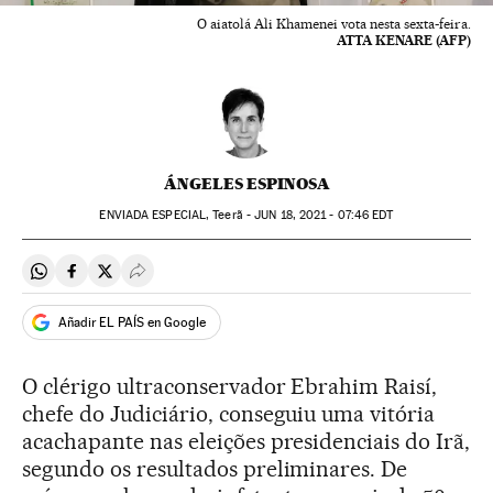
O aiatolá Ali Khamenei vota nesta sexta-feira.
ATTA KENARE (AFP)
ÁNGELES ESPINOSA
ENVIADA ESPECIAL, Teerã -
JUN
18, 2021 - 07:46
EDT
Compartir en Whatsapp
Compartir en Facebook
Compartir en Twitter
Desplegar Redes Sociales
Añadir EL PAÍS en Google
O clérigo ultraconservador Ebrahim Raisí,
chefe do Judiciário, conseguiu uma vitória
acachapante nas eleições presidenciais do Irã,
segundo os resultados preliminares. De