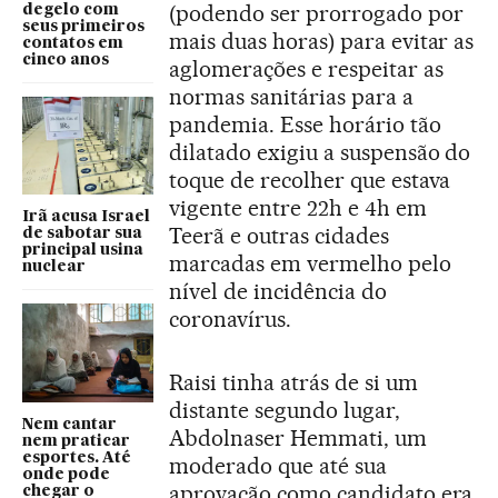
(podendo ser prorrogado por
degelo com
seus primeiros
mais duas horas) para evitar as
contatos em
cinco anos
aglomerações e respeitar as
normas sanitárias para a
pandemia. Esse horário tão
dilatado exigiu a suspensão do
toque de recolher que estava
vigente entre 22h e 4h em
Irã acusa Israel
Teerã e outras cidades
de sabotar sua
principal usina
marcadas em vermelho pelo
nuclear
nível de incidência do
coronavírus.
Raisi tinha atrás de si um
distante segundo lugar,
Nem cantar
Abdolnaser Hemmati, um
nem praticar
esportes. Até
moderado que até sua
onde pode
aprovação como candidato era
chegar o