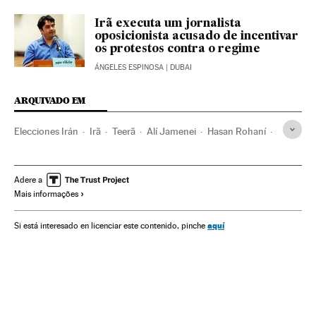
Irã executa um jornalista
oposicionista acusado de incentivar
os protestos contra o regime
ÁNGELES ESPINOSA
| DUBAI
ARQUIVADO EM
Elecciones Irán
Irã
Teerã
Alí Jamenei
Hasan Rohaní
Eleições
Abstencionismo
Boicote
Política
Economia
Coronavirus Covid-19
Adere a
Mais informações
aquí
Si está interesado en licenciar este contenido, pinche