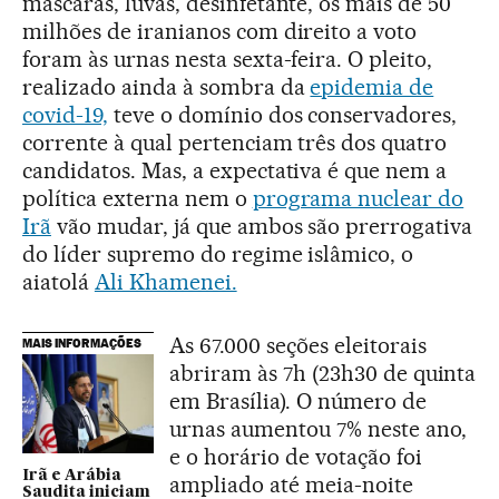
máscaras, luvas, desinfetante, os mais de 50
milhões de iranianos com direito a voto
foram às urnas nesta sexta-feira. O pleito,
realizado ainda à sombra da
epidemia de
covid-19,
teve o domínio dos conservadores,
corrente à qual pertenciam três dos quatro
candidatos. Mas, a expectativa é que nem a
política externa nem o
programa nuclear do
Irã
vão mudar, já que ambos são prerrogativa
do líder supremo do regime islâmico, o
aiatolá
Ali Khamenei.
As 67.000 seções eleitorais
MAIS INFORMAÇÕES
abriram às 7h (23h30 de quinta
em Brasília). O número de
urnas aumentou 7% neste ano,
e o horário de votação foi
Irã e Arábia
ampliado até meia-noite
Saudita iniciam