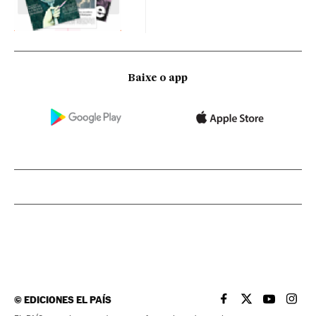
Baixe o app
©
EDICIONES EL PAÍS
EL PAÍS BRASIL EN
EL PAÍS BRASI
EL PAÍS B
EL PA