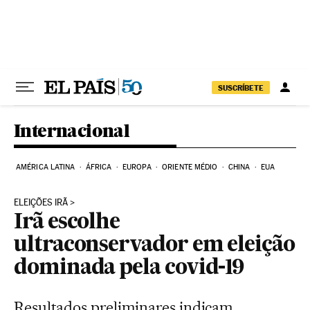
Pular para o conteúdo
SUSCRÍBETE
Internacional
AMÉRICA LATINA
ÁFRICA
EUROPA
ORIENTE MÉDIO
CHINA
EUA
ELEIÇÕES IRÃ
Irã escolhe
ultraconservador em eleição
dominada pela covid-19
Resultados preliminares indicam