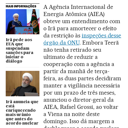
A Agência Internacional de
MAIS INFORMAÇÕES
Energia Atômica (AIEA)
obteve um entendimento com
o Irã para amortecer o efeito
da restrição às
inspeções desse
Irã pede aos
órgão da ONU
. Embora Teerã
EUA que
não tenha retirado seu
suspendam
sanções para
ultimato de reduzir a
iniciar o
diálogo
cooperação com a agência a
partir da manhã de terça-
feira, as duas partes decidiram
manter a vigilância necessária
por um prazo de três meses,
anunciou o diretor-geral da
Irã anuncia que
AIEA, Rafael Grossi, ao voltar
está
enriquecendo
a Viena na noite deste
mais urânio
que antes do
domingo. Isso dá margem a
acordo nuclear