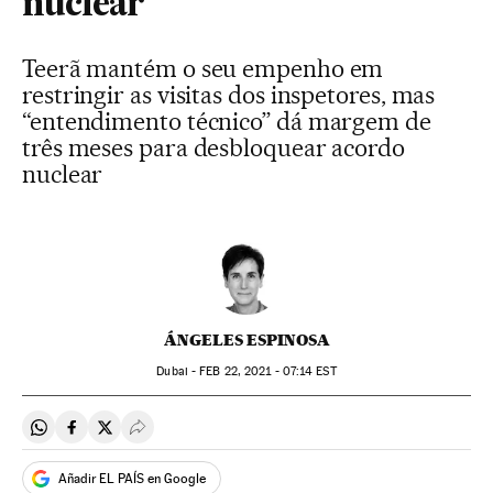
nuclear
Teerã mantém o seu empenho em
restringir as visitas dos inspetores, mas
“entendimento técnico” dá margem de
três meses para desbloquear acordo
nuclear
ÁNGELES ESPINOSA
Dubai -
FEB
22, 2021 - 07:14
EST
Compartir en Whatsapp
Compartir en Facebook
Compartir en Twitter
Desplegar Redes Sociales
Añadir EL PAÍS en Google