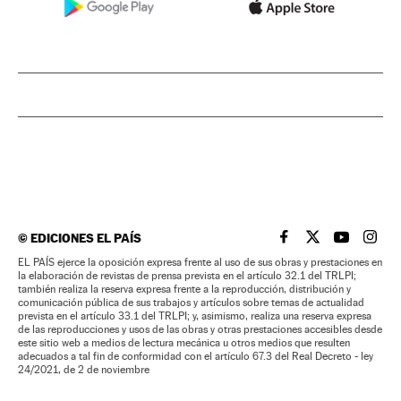
©
EDICIONES EL PAÍS
EL PAÍS BRASIL EN
EL PAÍS BRASI
EL PAÍS B
EL PA
EL PAÍS ejerce la oposición expresa frente al uso de sus obras y prestaciones en
la elaboración de revistas de prensa prevista en el artículo 32.1 del TRLPI;
también realiza la reserva expresa frente a la reproducción, distribución y
comunicación pública de sus trabajos y artículos sobre temas de actualidad
prevista en el artículo 33.1 del TRLPI; y, asimismo, realiza una reserva expresa
de las reproducciones y usos de las obras y otras prestaciones accesibles desde
este sitio web a medios de lectura mecánica u otros medios que resulten
adecuados a tal fin de conformidad con el artículo 67.3 del Real Decreto - ley
24/2021, de 2 de noviembre