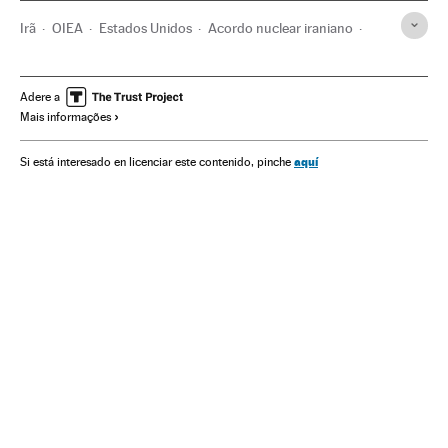
Irã
OIEA
Estados Unidos
Acordo nuclear iraniano
Programa nuclear Irã
Tratado TNP
ONU
Energia nuclear
Adere a
Mais informações
aquí
Si está interesado en licenciar este contenido, pinche