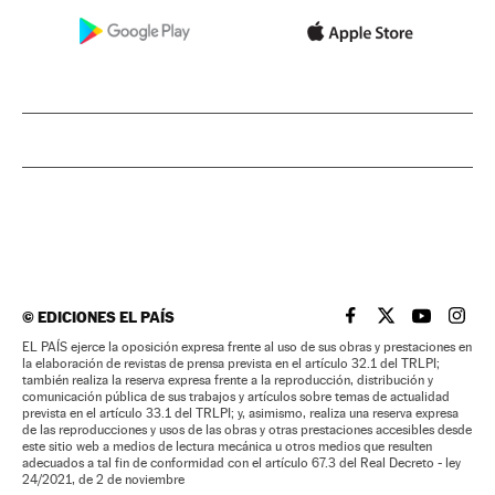
©
EDICIONES EL PAÍS
EL PAÍS BRASIL EN
EL PAÍS BRASI
EL PAÍS B
EL PA
EL PAÍS ejerce la oposición expresa frente al uso de sus obras y prestaciones en
la elaboración de revistas de prensa prevista en el artículo 32.1 del TRLPI;
también realiza la reserva expresa frente a la reproducción, distribución y
comunicación pública de sus trabajos y artículos sobre temas de actualidad
prevista en el artículo 33.1 del TRLPI; y, asimismo, realiza una reserva expresa
de las reproducciones y usos de las obras y otras prestaciones accesibles desde
este sitio web a medios de lectura mecánica u otros medios que resulten
adecuados a tal fin de conformidad con el artículo 67.3 del Real Decreto - ley
24/2021, de 2 de noviembre