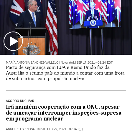
MARÍA ANTONIA SÁNCHEZ-VALLEJO
|
Nova York
|
SEP 17, 2021 - 09:24
EDT
Pacto de segurança com EUA e Reino Unido faz da
Austrália o sétimo país do mundo a contar com uma frota
de submarinos com propulsão nuclear
ACORDO NUCLEAR
Irã mantém cooperação com a ONU, apesar
de ameaçar interromper inspeções-supresa
em programa nuclear
ÁNGELES ESPINOSA
|
Dubai
|
FEB 22, 2021 - 07:14
EST