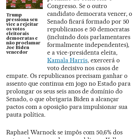
Congresso. Se o outro
candidato democrata vencer, o
Trump
pressiona seu
Senado ficará formado por 50
vice a rejeitar
republicanos e 50 democratas
os votos
eleitorais
(incluindo dois parlamentares
democratas e
não proclamar
formalmente independentes),
Joe Biden
e a vice-presidenta eleita,
vencedor
Kamala Harris
, exercerá o
voto decisivo nos casos de
empate. Os republicanos precisam ganhar o
assento que continua em jogo no Estado para
prolongar os seus seis anos de domínio do
Senado, o que obrigaria Biden a alcançar
pactos com a oposição para impulsionar sua
pauta política.
Raphael Warnock se impôs com 50,6% dos