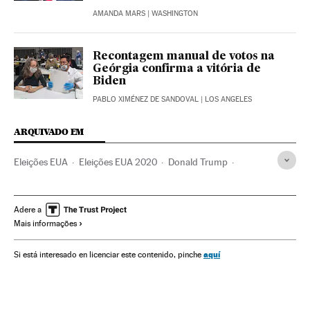
AMANDA MARS
| WASHINGTON
Recontagem manual de votos na
Geórgia confirma a vitória de
Biden
PABLO XIMÉNEZ DE SANDOVAL
| LOS ANGELES
ARQUIVADO EM
Eleições EUA
Eleições EUA 2020
Donald Trump
Joseph Biden
Kamala Harris
Mike Pence
Estados Unidos
Eleições presidenciais
Adere a
Mais informações
Partido Democrata EUA
Partido Republicano EUA
Geórgia
América
aquí
Si está interesado en licenciar este contenido, pinche