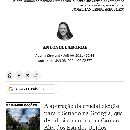
Biden, ambos do partido Democrata, durante um evento de campanha
nesta terça-feira, em Atlanta.
JONATHAN ERNST (REUTERS)
ANTONIA LABORDE
Atlanta (Georgia) -
JAN
06, 2021 - 05:44
atualizado:
JAN
06, 2021 - 05:52
EST
Compartir en Whatsapp
Compartir en Facebook
Compartir en Twitter
Desplegar Redes Sociales
Añadir EL PAÍS en Google
A apuração da crucial eleição
MAIS INFORMAÇÕES
para o Senado na Geórgia, que
decidirá a maioria na Câmara
Alta dos Estados Unidos