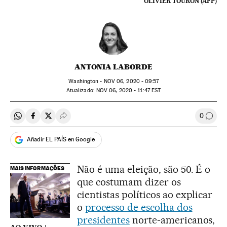
OLIVIER TOURON (AFP)
ANTONIA LABORDE
Washington -
NOV
06, 2020 - 09:57
atualizado:
NOV
06, 2020 - 11:47
EST
0
Compartir en Whatsapp
Compartir en Facebook
Compartir en Twitter
Desplegar Redes Sociales
Comen
Añadir EL PAÍS en Google
Não é uma eleição, são 50. É o
MAIS INFORMAÇÕES
que costumam dizer os
cientistas políticos ao explicar
o
processo de escolha dos
presidentes
norte-americanos,