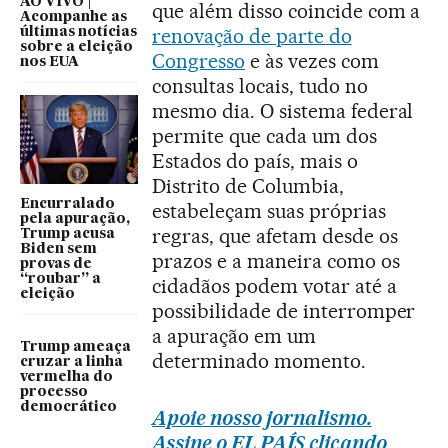
AO VIVO |
que além disso coincide com a
Acompanhe as
renovação de parte do
últimas notícias
sobre a eleição
Congresso
e às vezes com
nos EUA
consultas locais, tudo no
mesmo dia. O sistema federal
permite que cada um dos
Estados do país, mais o
Distrito de Columbia,
Encurralado
estabeleçam suas próprias
pela apuração,
regras, que afetam desde os
Trump acusa
Biden sem
prazos e a maneira como os
provas de
“roubar” a
cidadãos podem votar até a
eleição
possibilidade de interromper
a apuração em um
Trump ameaça
determinado momento.
cruzar a linha
vermelha do
processo
democrático
Apoie nosso jornalismo.
Assine o EL PAÍS clicando