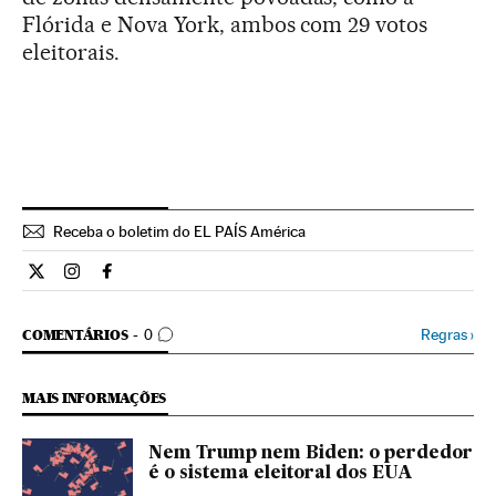
Flórida e Nova York, ambos com 29 votos
eleitorais.
Receba o boletim do EL PAÍS América
Internacional El País Brasil en Twitter
Internacional El País Brasil en Instagram
Internacional El País Brasil en Facebook
COMENTÁRIOS
Regras
›
COMENTÁRIOS
0
MAIS INFORMAÇÕES
Nem Trump nem Biden: o perdedor
é o sistema eleitoral dos EUA