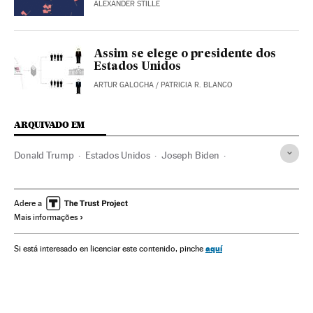
ALEXANDER STILLE
Assim se elege o presidente dos
Estados Unidos
ARTUR GALOCHA
/
PATRICIA R. BLANCO
ARQUIVADO EM
Donald Trump
Estados Unidos
Joseph Biden
Kamala Harris
Mike Pence
Casa Branca
Eleições EUA
América
Eleições EUA 2020
Adere a
Mais informações
aquí
Si está interesado en licenciar este contenido, pinche