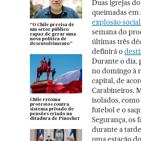
Duas igrejas d
queimadas em 
explosão social
“O Chile precisa de
um setor público
semana do proc
capaz de gerar uma
nova política de
últimas três dé
desenvolvimento”
definirá o
desti
Durante o dia,
no domingo à re
capital, de aco
Carabineiros. 
isolados, como
Chile retoma
protestos contra
futebol e o saq
sistema privado de
pensões criado na
Segurança, os 
ditadura de Pinochet
durante a tarde
uma estação do