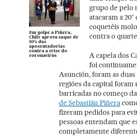
grupo de pelo
atacaram a 20°
coquetéis molo
Em golpe a Piñera,
contra o quartel
Chile aprova saque de
10% das
aposentadorias
contra a crise do
A capela dos Ca
coronavírus
foi continuame
Asunción, foram as duas 
regiões da capital foram
barricadas no começo da 
de Sebastián Piñera
como 
fizeram pedidos para evi
pessoas entendam que e
completamente diferente