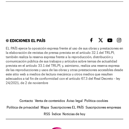
©
EDICIONES EL PAÍS
EL PAÍS BRASIL EN
EL PAÍS BRASI
EL PAÍS B
EL PA
EL PAÍS ejerce la oposición expresa frente al uso de sus obras y prestaciones en
la elaboración de revistas de prensa prevista en el artículo 32.1 del TRLPI;
también realiza la reserva expresa frente a la reproducción, distribución y
comunicación pública de sus trabajos y artículos sobre temas de actualidad
prevista en el artículo 33.1 del TRLPI; y, asimismo, realiza una reserva expresa
de las reproducciones y usos de las obras y otras prestaciones accesibles desde
este sitio web a medios de lectura mecánica u otros medios que resulten
adecuados a tal fin de conformidad con el artículo 67.3 del Real Decreto - ley
24/2021, de 2 de noviembre
Contacto
Venta de contenidos
Aviso legal
Política cookies
Política de privacidad
Mapa
Suscripciones EL PAÍS
Suscripciones empresas
RSS
Índice
Noticias de hoy