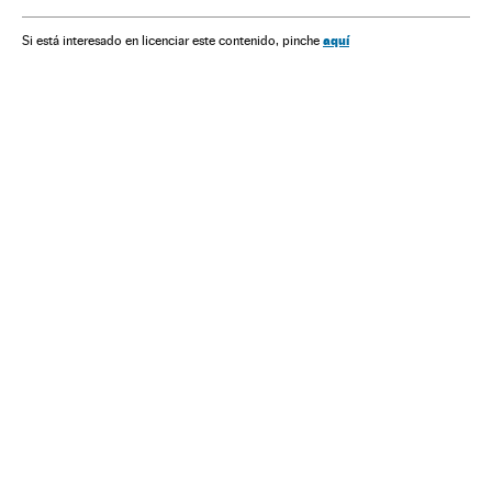
Elecciones presidenciales
Elecciones EE UU 2020
Joseph Biden
Barack Obama
aquí
Si está interesado en licenciar este contenido, pinche