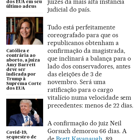
juízes da mais alta instância
dos EUA em seu
último adeus
judicial do país.
Tudo está perfeitamente
coreografado para que os
republicanos obtenham a
confirmação da magistrada,
Católica e
contrária ao
que inclinará a balança para o
aborto, a juíza
lado dos conservadores, antes
Amy Barrett
deve ser
das eleições de 3 de
indicada por
Trump à
novembro. Será uma
Suprema Corte
ratificação para o cargo
dos EUA
vitalício numa velocidade sem
precedentes: menos de 22 dias.
A confirmação do juiz Neil
Gorsuch demorou 66 dias. A
Covid-19,
de
Brett Kavanaugh
, 89.
sequestro de