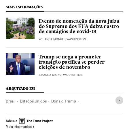
MAIS INFORMAÇÕES
Evento de nomeação da nova juíza
do Supremo dos EUA deixa rastro
de contágios de covid-19
YOLANDA MONGE
| WASHINGTON
Trump se nega a prometer
transição pacífica se perder
eleições de novembro
AMANDA MARS
| WASHINGTON
ARQUIVADO EM
Brasil
Estados Unidos
Donald Trump
Ruth Bader Ginsburg
Suprema Corte de Justicia de la Nación
Adere a
Mais informações