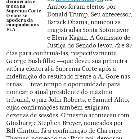
democrata e
Ambos foram eleitos por
troca na
Suprema Corte.
Donald Trump. Seu antecessor,
O caos se
Barack Obama, nomeou as
apodera da
campanha nos
magistradas Sonia Sotomayor
EUA
e Elena Kagan. A Comissão de
Justiça do Senado levou 72 e 87
dias para confirmá-las, respectivamente.
George Bush filho ―que deveu sua primeira
vitória eleitoral à Suprema Corte após a
indefinição do resultado frente a Al Gore nas
urnas ― teve tempo e oportunidade para
nomear o atual presidente do máximo
tribunal, o juiz John Roberts, e Samuel Alito,
cujas confirmações também exigiram
dezenas de sessões. O mesmo aconteceu com
Ginsburg e Stephen Breyer, nomeados por
Bill Clinton. Já a confirmação de Clarence
Thomas, nomeado por Bush pai, demorou