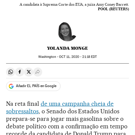
A candidata à Suprema Corte dos EUA, a juíza Amy Coney Barrett.
POOL (REUTERS)
YOLANDA MONGE
Washington -
OCT
11, 2020 - 21:18
EDT
Compartir en Whatsapp
Compartir en Facebook
Compartir en Twitter
Desplegar Redes Sociales
Añadir EL PAÍS en Google
Na reta final
de uma campanha cheia de
sobressaltos
, o Senado dos Estados Unidos
prepara-se para jogar mais gasolina sobre o
debate político com a confirmação em tempo
recorde da candidata de Donald Trump para