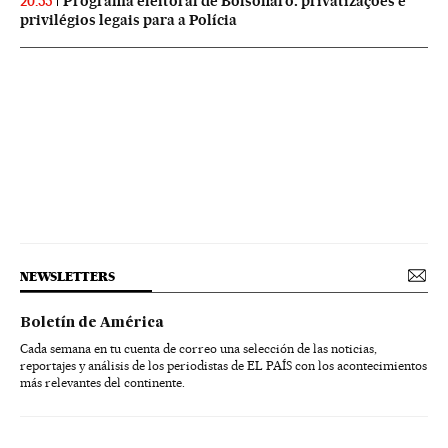
Programa eleitoral de Bolsonaro: privatizações e
20:55
privilégios legais para a Polícia
NEWSLETTERS
Boletín de América
Cada semana en tu cuenta de correo una selección de las noticias,
reportajes y análisis de los periodistas de EL PAÍS con los acontecimientos
más relevantes del continente.