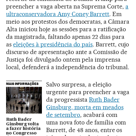
preencher a vaga aberta na Suprema Corte,
a
ultraconservadora Amy Coney Barrett
. Em
meio aos protestos dos democratas, a Câmara
Alta iniciou hoje as sessões para a ratificação
da magistrada, faltando apenas 22 dias para
as
eleições à presidência do país
. Barrett, cujo
discurso de apresentação ante a Comissão de
Justiça foi divulgado ontem pela imprensa
local, defenderá a independência do tribunal.
Salvo surpresa, a eleição
MAIS INFORMAÇÕES
urgente para preencher a vaga
da progressista
Ruth Bader
Ginsburg, morta em meados
de setembro
, acabará com
Ruth Bader
uma nova foto de família com
Ginsburg volta
Barrett, de 48 anos, entre os
a fazer história
no Congresso