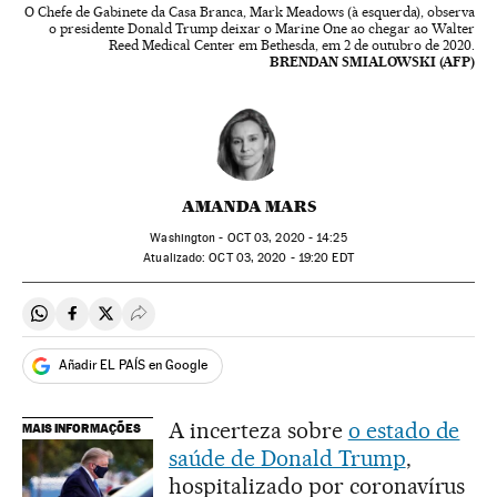
O Chefe de Gabinete da Casa Branca, Mark Meadows (à esquerda), observa
o presidente Donald Trump deixar o Marine One ao chegar ao Walter
Reed Medical Center em Bethesda, em 2 de outubro de 2020.
BRENDAN SMIALOWSKI (AFP)
AMANDA MARS
Washington -
OCT
03, 2020 - 14:25
atualizado:
OCT
03, 2020 - 19:20
EDT
Compartir en Whatsapp
Compartir en Facebook
Compartir en Twitter
Desplegar Redes Sociales
Añadir EL PAÍS en Google
A incerteza sobre
o estado de
MAIS INFORMAÇÕES
saúde de Donald Trump
,
hospitalizado por coronavírus