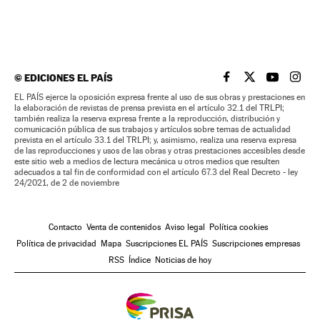
©
EDICIONES EL PAÍS
EL PAÍS BRASIL EN
EL PAÍS BRASI
EL PAÍS B
EL PA
EL PAÍS ejerce la oposición expresa frente al uso de sus obras y prestaciones en
la elaboración de revistas de prensa prevista en el artículo 32.1 del TRLPI;
también realiza la reserva expresa frente a la reproducción, distribución y
comunicación pública de sus trabajos y artículos sobre temas de actualidad
prevista en el artículo 33.1 del TRLPI; y, asimismo, realiza una reserva expresa
de las reproducciones y usos de las obras y otras prestaciones accesibles desde
este sitio web a medios de lectura mecánica u otros medios que resulten
adecuados a tal fin de conformidad con el artículo 67.3 del Real Decreto - ley
24/2021, de 2 de noviembre
Contacto
Venta de contenidos
Aviso legal
Política cookies
Política de privacidad
Mapa
Suscripciones EL PAÍS
Suscripciones empresas
RSS
Índice
Noticias de hoy