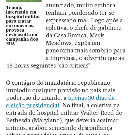
anunciado, muito embora
Trump,
tenham ponderado ter se
internado em
hospital militar
expressado mal. Logo após a
para tratar
coronavírus,
coletiva, o chefe de gabinete
provoca
da Casa Branca, Mark
reviravolta na
campanha dos
Meadows, expôs um
EUA
panorama mais sombrio para
a imprensa, e advertiu que as
48 horas seguintes “são críticas”.
O contágio do mandatário republicano
implodiu qualquer previsão no país mais
poderoso do mundo, a
apenas 30 dias da
eleição presidencial
. No final, a coletiva na
entrada do hospital militar Walter Reed de
Bethesda (Maryland), que deveria acalmar
ânimos, acabou semeando desconfiança