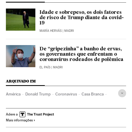
Idade e sobrepeso, os dois fatores
de risco de Trump diante da covid-
19
MARÍA HERVÁS
| MADRI
De “gripezinha” a banho de ervas,
os governantes que enfrentam o
coronavírus rodeados de polêmica
EL PAÍS
| MADRI
ARQUIVADO EM
América
Donald Trump
Coronavirus
Casa Branca
Coronavirus Covid-19
Eleições EUA 2020
Emergencia sanitaria
Contágio
Adere a
Mais informações
Partido Republicano EUA
Washington D.C.