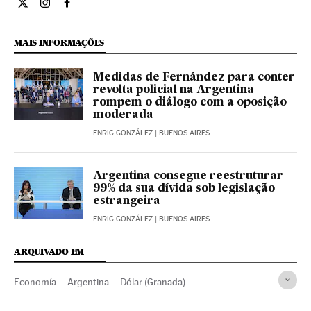
Internacional El País Brasil en Twitter
Internacional El País Brasil en Instagram
Internacional El País Brasil en Facebook
MAIS INFORMAÇÕES
Medidas de Fernández para conter
revolta policial na Argentina
rompem o diálogo com a oposição
moderada
ENRIC GONZÁLEZ
| BUENOS AIRES
Argentina consegue reestruturar
99% da sua dívida sob legislação
estrangeira
ENRIC GONZÁLEZ
| BUENOS AIRES
ARQUIVADO EM
Economía
Argentina
Dólar (Granada)
Devaluación moneda
Crisis económica