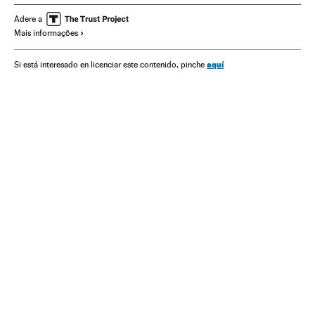
Crisis económica coronavirus covid-19
Alberto Fernández
Adere a
Mais informações
Latinoamérica
aquí
Si está interesado en licenciar este contenido, pinche