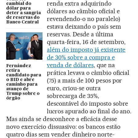
renda extra adquirindo
cambial do
dólar para
dólares ao câmbio oficial e
deter a sangria
revendendo-o no paralelo)
de reservas do
Banco Central
estava deixando o país sem
reservas. Desde a última
quarta-feira, 16 de setembro,
além do imposto já existente
de 30% sobre a compra e
venda de dólares
, que na
Fernández
retira
prática levava o câmbio oficial
candidato para
(75) a mais de 100 pesos por
o BID e abre
caminho para
euro, criou-se outra
avanço de
Trump sobre o
sobrecarga de 35%,
órgão
descontável do imposto sobre
lucros apurado ao final do ano.
Mas ainda se desconhece a eficácia desse
novo exercício dissuasivo: os bancos estão
quatro dias sem vender dinheiro norte-