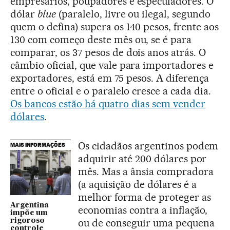
empresários, poupadores e especuladores. O
dólar
blue
(paralelo, livre ou ilegal, segundo
quem o defina) supera os 140 pesos, frente aos
130 com começo deste mês ou, se é para
comparar, os 37 pesos de dois anos atrás. O
câmbio oficial, que vale para importadores e
exportadores, está em 75 pesos. A diferença
entre o oficial e o paralelo cresce a cada dia.
Os bancos estão há quatro dias sem vender
dólares
.
Os cidadãos argentinos podem
MAIS INFORMAÇÕES
adquirir até 200 dólares por
mês. Mas a ânsia compradora
(a aquisição de dólares é a
melhor forma de proteger as
Argentina
economias contra a inflação,
impõe um
ou de conseguir uma pequena
rigoroso
controle