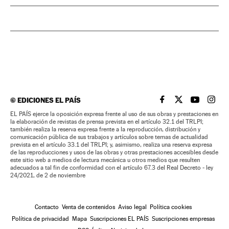
©
EDICIONES EL PAÍS
EL PAÍS BRASIL EN
EL PAÍS BRASI
EL PAÍS B
EL PA
EL PAÍS ejerce la oposición expresa frente al uso de sus obras y prestaciones en
la elaboración de revistas de prensa prevista en el artículo 32.1 del TRLPI;
también realiza la reserva expresa frente a la reproducción, distribución y
comunicación pública de sus trabajos y artículos sobre temas de actualidad
prevista en el artículo 33.1 del TRLPI; y, asimismo, realiza una reserva expresa
de las reproducciones y usos de las obras y otras prestaciones accesibles desde
este sitio web a medios de lectura mecánica u otros medios que resulten
adecuados a tal fin de conformidad con el artículo 67.3 del Real Decreto - ley
24/2021, de 2 de noviembre
Contacto
Venta de contenidos
Aviso legal
Política cookies
Política de privacidad
Mapa
Suscripciones EL PAÍS
Suscripciones empresas