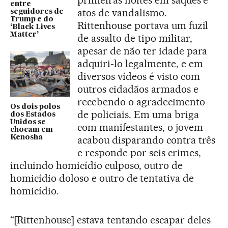
primeiras noites em saques e
entre
atos de vandalismo.
seguidores de
Trump e do
Rittenhouse portava um fuzil
‘Black Lives
Matter’
de assalto de tipo militar,
apesar de não ter idade para
adquiri-lo legalmente, e em
diversos vídeos é visto com
outros cidadãos armados e
recebendo o agradecimento
Os dois polos
de policiais. Em uma briga
dos Estados
Unidos se
com manifestantes, o jovem
chocam em
Kenosha
acabou disparando contra três
e responde por seis crimes,
incluindo homicídio culposo, outro de
homicídio doloso e outro de tentativa de
homicídio.
“[Rittenhouse] estava tentando escapar deles