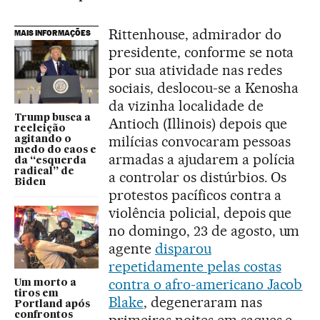
Rittenhouse, admirador do
MAIS INFORMAÇÕES
presidente, conforme se nota
por sua atividade nas redes
sociais, deslocou-se a Kenosha
da vizinha localidade de
Trump busca a
Antioch (Illinois) depois que
reeleição
milícias convocaram pessoas
agitando o
medo do caos e
armadas a ajudarem a polícia
da “esquerda
radical” de
a controlar os distúrbios. Os
Biden
protestos pacíficos contra a
violência policial, depois que
no domingo, 23 de agosto, um
agente
disparou
repetidamente pelas costas
contra o afro-americano Jacob
Um morto a
tiros em
Blake
, degeneraram nas
Portland após
confrontos