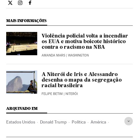
Internacional El País Brasil en Twitter
Internacional El País Brasil en Instagram
Internacional El País Brasil en Facebook
MAIS INFORMAÇÕES
Violência policial volta a incendiar
os EUA e motiva boicote histórico
contra o racismo na NBA
AMANDA MARS
| WASHINGTON
A Niterói de Iris e Alessandro
desenha o mapa da segregação
racial brasileira
FELIPE BETIM
| NITERÓI
ARQUIVADO EM
Estados Unidos
Donald Trump
Política
América
Joseph Biden
Elecciones
Elecciones EE.UU.
Racismo