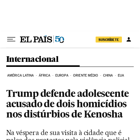
Pular para o conteúdo
SUSCRÍBETE
Internacional
AMÉRICA LATINA
ÁFRICA
EUROPA
ORIENTE MÉDIO
CHINA
EUA
Trump defende adolescente
acusado de dois homicídios
nos distúrbios de Kenosha
Na véspera de sua visita à cidade que é