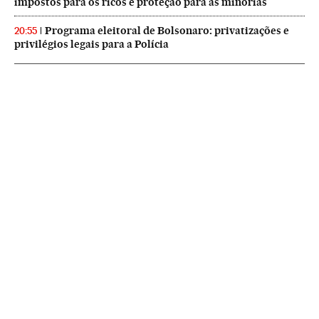
impostos para os ricos e proteção para as minorias
Programa eleitoral de Bolsonaro: privatizações e
20:55
privilégios legais para a Polícia
NEWSLETTERS
Boletín de América
Cada semana en tu cuenta de correo una selección de las noticias,
reportajes y análisis de los periodistas de EL PAÍS con los acontecimientos
más relevantes del continente.