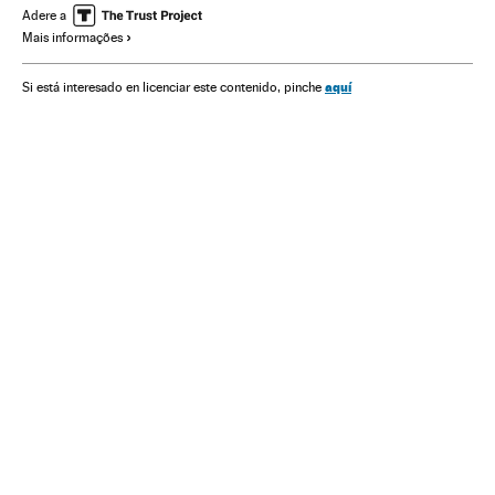
Armas de fuego
Disturbios raciales
Violencia
Adere a
Mais informações
Violencia policial
aquí
Si está interesado en licenciar este contenido, pinche