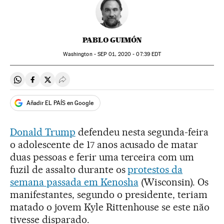
PABLO GUIMÓN
Washington -
SEP
01, 2020 - 07:39
EDT
Compartir en Whatsapp
Compartir en Facebook
Compartir en Twitter
Desplegar Redes Sociales
Añadir EL PAÍS en Google
Donald Trump
defendeu nesta segunda-feira
o adolescente de 17 anos acusado de matar
duas pessoas e ferir uma terceira com um
fuzil de assalto durante os
protestos da
semana passada em Kenosha
(Wisconsin). Os
manifestantes, segundo o presidente, teriam
matado o jovem Kyle Rittenhouse se este não
tivesse disparado.