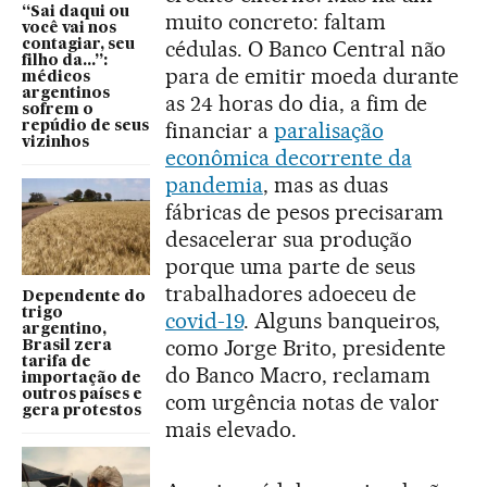
“Sai daqui ou
muito concreto: faltam
você vai nos
cédulas. O Banco Central não
contagiar, seu
filho da...”:
para de emitir moeda durante
médicos
argentinos
as 24 horas do dia, a fim de
sofrem o
financiar a
paralisação
repúdio de seus
vizinhos
econômica decorrente da
pandemia
, mas as duas
fábricas de pesos precisaram
desacelerar sua produção
porque uma parte de seus
trabalhadores adoeceu de
Dependente do
trigo
covid-19
. Alguns banqueiros,
argentino,
como Jorge Brito, presidente
Brasil zera
tarifa de
do Banco Macro, reclamam
importação de
outros países e
com urgência notas de valor
gera protestos
mais elevado.