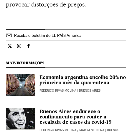
provocar distorções de preços.
Receba o boletim do EL PAÍS América
Internacional El País Brasil en Twitter
Internacional El País Brasil en Instagram
Internacional El País Brasil en Facebook
MAIS INFORMAÇÕES
Economia argentina encolhe 26% no
primeiro mês da quarentena
FEDERICO RIVAS MOLINA
| BUENOS AIRES
Buenos Aires endurece o
confinamento para conter a
escalada de casos da covid-19
FEDERICO RIVAS MOLINA
/
MAR CENTENERA
| BUENOS