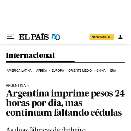
Pular para o conteúdo
SUSCRÍBETE
Internacional
AMÉRICA LATINA
ÁFRICA
EUROPA
ORIENTE MÉDIO
CHINA
EUA
ARGENTINA
Argentina imprime pesos 24
horas por dia, mas
continuam faltando cédulas
As duas fábricas de dinheiro