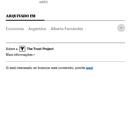
AIRES
ARQUIVADO EM
Economia
Argentina
Alberto Fernández
Banco Central de Argentina
Inflação
Coronavirus
Coronavirus Covid-19
Adere a
Mais informações
Crisis económica coronavirus covid-19
América Latina
América
aquí
Si está interesado en licenciar este contenido, pinche