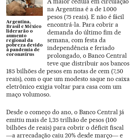
A maior cédula em circulação
na Argentina é a de 1.000
pesos (75 reais). E não é fácil
Argentina,
encontrá-la. Para cobrir a
Brasil e México
demanda do último fim de
liderarão o
aumento
semana, com festa da
regional da
pobreza devido
independência e feriado
à pandemia de
prolongado, o Banco Central
coronavírus
teve que distribuir aos bancos
185 bilhões de pesos em notas de cem (7,50
reais), com o que um modesto saque no caixa
eletrônico exigia voltar para casa com um
maço volumoso.
Desde o começo do ano, o Banco Central já
emitiu mais de 1,35 trilhão de pesos (100
bilhões de reais) para cobrir o déficit fiscal
―a arrecadação caiu 20% desde março― e