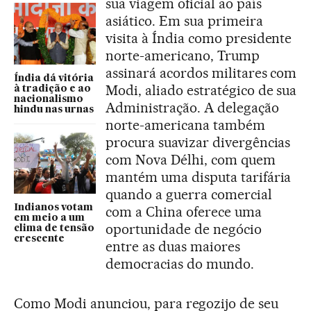
sua viagem oficial ao país
asiático. Em sua primeira
visita à Índia como presidente
norte-americano, Trump
assinará acordos militares com
Índia dá vitória
Modi, aliado estratégico de sua
à tradição e ao
nacionalismo
Administração. A delegação
hindu nas urnas
norte-americana também
procura suavizar divergências
com Nova Délhi, com quem
mantém uma disputa tarifária
quando a guerra comercial
Indianos votam
com a China oferece uma
em meio a um
oportunidade de negócio
clima de tensão
crescente
entre as duas maiores
democracias do mundo.
Como Modi anunciou, para regozijo de seu