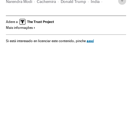
Narendra Modi
Cachemira
Donald Trump
Índia
Ásia meridional
Comércio internacional
Ásia
Estados Unidos
Gandhi
Diplomacia
Adere a
Mais informações
aquí
Si está interesado en licenciar este contenido, pinche