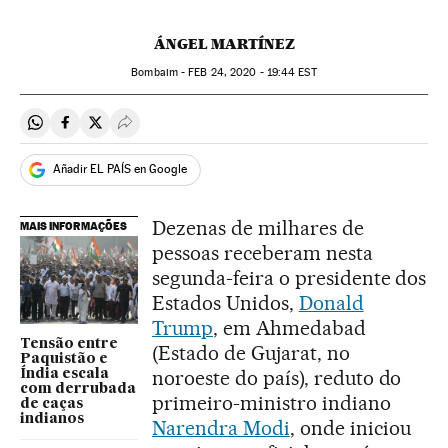
ÁNGEL MARTÍNEZ
Bombaim -
FEB
24, 2020 - 19:44
EST
Compartir en Whatsapp
Compartir en Facebook
Compartir en Twitter
Desplegar Redes Sociales
Añadir EL PAÍS en Google
Dezenas de milhares de
MAIS INFORMAÇÕES
pessoas receberam nesta
segunda-feira o presidente dos
Estados Unidos,
Donald
Trump
, em Ahmedabad
Tensão entre
(Estado de Gujarat, no
Paquistão e
noroeste do país), reduto do
Índia escala
com derrubada
primeiro-ministro indiano
de caças
indianos
Narendra Modi
, onde iniciou