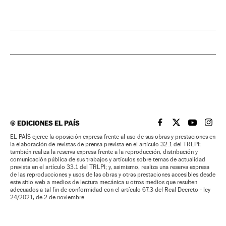
©
EDICIONES EL PAÍS
EL PAÍS BRASIL EN
EL PAÍS BRASI
EL PAÍS B
EL PA
EL PAÍS ejerce la oposición expresa frente al uso de sus obras y prestaciones en
la elaboración de revistas de prensa prevista en el artículo 32.1 del TRLPI;
también realiza la reserva expresa frente a la reproducción, distribución y
comunicación pública de sus trabajos y artículos sobre temas de actualidad
prevista en el artículo 33.1 del TRLPI; y, asimismo, realiza una reserva expresa
de las reproducciones y usos de las obras y otras prestaciones accesibles desde
este sitio web a medios de lectura mecánica u otros medios que resulten
adecuados a tal fin de conformidad con el artículo 67.3 del Real Decreto - ley
24/2021, de 2 de noviembre