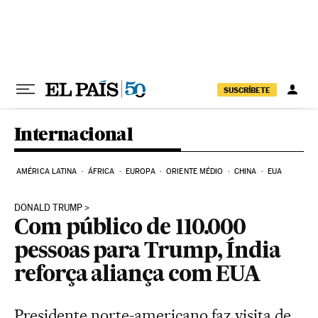
Pular para o conteúdo
SUSCRÍBETE
Internacional
AMÉRICA LATINA
ÁFRICA
EUROPA
ORIENTE MÉDIO
CHINA
EUA
DONALD TRUMP
Com público de 110.000
pessoas para Trump, Índia
reforça aliança com EUA
Presidente norte-americano faz visita de