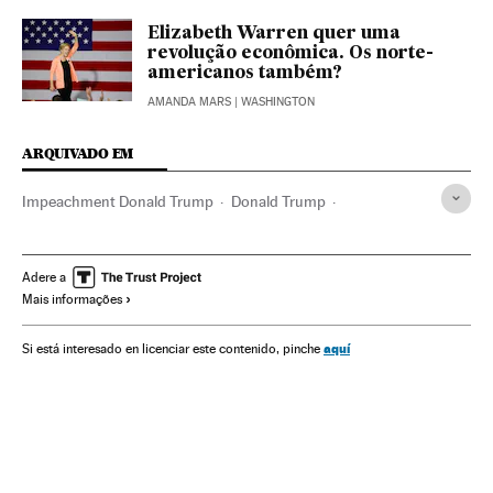
Elizabeth Warren quer uma
revolução econômica. Os norte-
americanos também?
AMANDA MARS
| WASHINGTON
ARQUIVADO EM
Impeachment Donald Trump
Donald Trump
Estados Unidos
Bill Clinton
Senado EEUU
Nancy Pelosi
Richard Nixon
Adere a
Mais informações
aquí
Si está interesado en licenciar este contenido, pinche