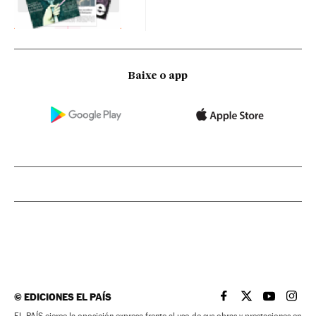
Baixe o app
©
EDICIONES EL PAÍS
EL PAÍS BRASIL EN
EL PAÍS BRASI
EL PAÍS B
EL PA