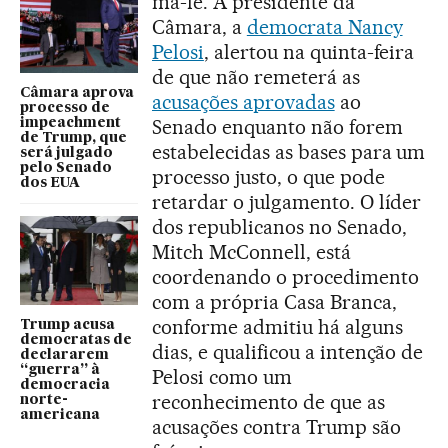
má-fé. A presidente da
Câmara, a
democrata Nancy
Pelosi
, alertou na quinta-feira
de que não remeterá as
Câmara aprova
acusações aprovadas
ao
processo de
Senado enquanto não forem
impeachment
de Trump, que
estabelecidas as bases para um
será julgado
pelo Senado
processo justo, o que pode
dos EUA
retardar o julgamento. O líder
dos republicanos no Senado,
Mitch McConnell, está
coordenando o procedimento
com a própria Casa Branca,
conforme admitiu há alguns
Trump acusa
democratas de
dias, e qualificou a intenção de
declararem
“guerra” à
Pelosi como um
democracia
reconhecimento de que as
norte-
americana
acusações contra Trump são