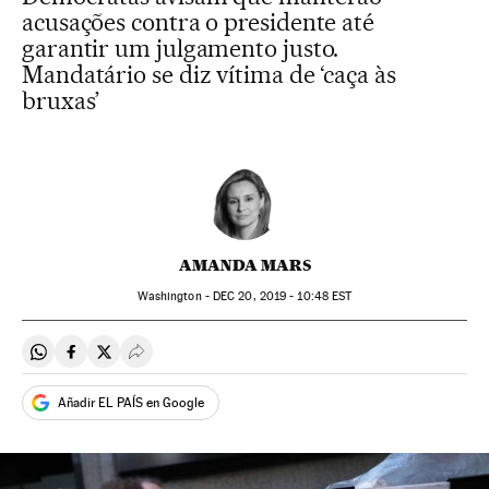
acusações contra o presidente até
garantir um julgamento justo.
Mandatário se diz vítima de ‘caça às
bruxas’
AMANDA MARS
Washington -
DEC
20, 2019 - 10:48
EST
Compartir en Whatsapp
Compartir en Facebook
Compartir en Twitter
Desplegar Redes Sociales
Añadir EL PAÍS en Google