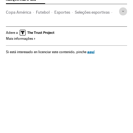
Copa América
Futebol
Esportes
Seleções esportivas
Seleção boliviana futebol
Conmebol
Martins Moreno
América
Coronavirus Covid-19
Coronavirus
Adere a
Mais informações
Pandemia
Bolívia
América Latina
aquí
Si está interesado en licenciar este contenido, pinche