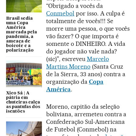
“Obrigado a vocês da
Conmebol
por isso. A culpa é
Brasil sedia
totalmente de vocês!!! Se
uma Copa
morre uma pessoa, o que vocês
América
marcada pela
vão fazer? O que importa é
pandemia, a
ameaça de
somente o DINHEIRO. A vida
boicote e a
do jogador não vale nada?
polarização
(sic)”, escreveu
Marcelo
Martins Moreno
(Santa Cruz
de la Sierra, 33 anos) contra a
organização da
Copa
América
.
Xico Sá | A
pátria em
chuteiras calça
Moreno, capitão da seleção
as pantufas dos
isentões
boliviana, arremeteu contra a
Confederação Sul-Americana
de Futebol (Conmebol) na