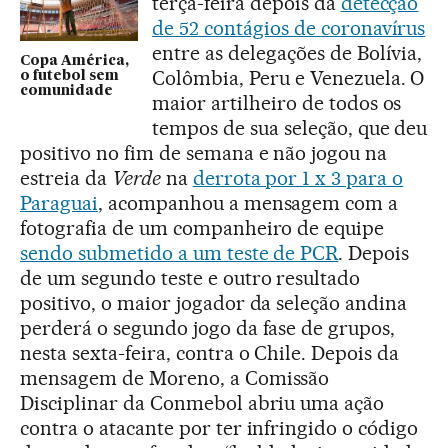
terça-feira depois da
detecção
de 52 contágios de coronavírus
entre as delegações de Bolívia,
Copa América,
Colômbia, Peru e Venezuela. O
o futebol sem
comunidade
maior artilheiro de todos os
tempos de sua seleção, que deu
positivo no fim de semana e não jogou na
estreia da
Verde
na
derrota por 1 x 3 para o
Paraguai
, acompanhou a mensagem com a
fotografia de um companheiro de equipe
sendo submetido a um teste de PCR
. Depois
de um segundo teste e outro resultado
positivo, o maior jogador da seleção andina
perderá o segundo jogo da fase de grupos,
nesta sexta-feira, contra o Chile. Depois da
mensagem de Moreno, a Comissão
Disciplinar da Conmebol abriu uma ação
contra o atacante por ter infringido o código