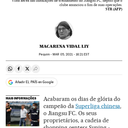
Vista aérea das instalações de treinamento do Jiangsu FC, depois que o
clube anunciou o fim de suas operações.
STR (AFP)
MACARENA VIDAL LIY
Pequim -
MAR
05, 2021 - 16:21
EST
Compartir en Whatsapp
Compartir en Facebook
Compartir en Twitter
Desplegar Redes Sociales
Añadir EL PAÍS en Google
Acabaram os dias de glória do
MAIS INFORMAÇÕES
campeão da
Superliga chinesa
,
o Jiangsu FC. Os seus
proprietários, a cadeia de
shopping centers Suning -