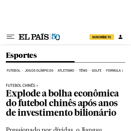
Pular para o conteúdo
SUSCRÍBETE
Esportes
FUTEBOL
JOGOS OLÍMPICOS
ATLETISMO
TÊNIS
GOLFE
FORMULA 1
FUTEBOL CHINÊS
Explode a bolha econômica
do futebol chinês após anos
de investimento bilionário
Pressionado por dívidas, o Jiangsu,