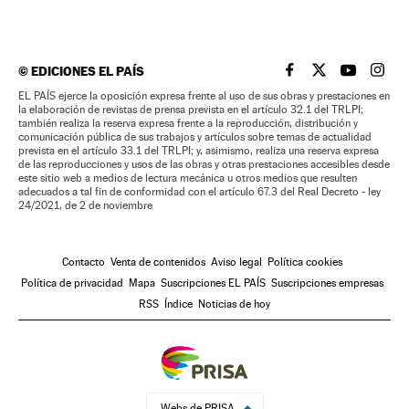
©
EDICIONES EL PAÍS
EL PAÍS BRASIL EN
EL PAÍS BRASI
EL PAÍS B
EL PA
EL PAÍS ejerce la oposición expresa frente al uso de sus obras y prestaciones en
la elaboración de revistas de prensa prevista en el artículo 32.1 del TRLPI;
también realiza la reserva expresa frente a la reproducción, distribución y
comunicación pública de sus trabajos y artículos sobre temas de actualidad
prevista en el artículo 33.1 del TRLPI; y, asimismo, realiza una reserva expresa
de las reproducciones y usos de las obras y otras prestaciones accesibles desde
este sitio web a medios de lectura mecánica u otros medios que resulten
adecuados a tal fin de conformidad con el artículo 67.3 del Real Decreto - ley
24/2021, de 2 de noviembre
Contacto
Venta de contenidos
Aviso legal
Política cookies
Política de privacidad
Mapa
Suscripciones EL PAÍS
Suscripciones empresas
RSS
Índice
Noticias de hoy
Webs de PRISA