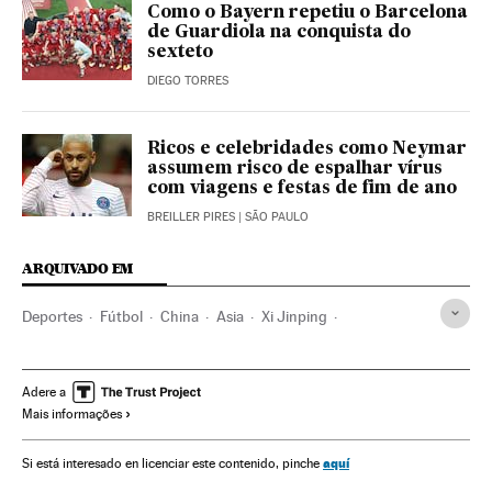
Como o Bayern repetiu o Barcelona
de Guardiola na conquista do
sexteto
DIEGO TORRES
Ricos e celebridades como Neymar
assumem risco de espalhar vírus
com viagens e festas de fim de ano
BREILLER PIRES
| SÃO PAULO
ARQUIVADO EM
Deportes
Fútbol
China
Asia
Xi Jinping
Ligas fútbol
Alex Teixeira
Jiangsu Suning FC
Liga CSL China
Adere a
Mais informações
aquí
Si está interesado en licenciar este contenido, pinche