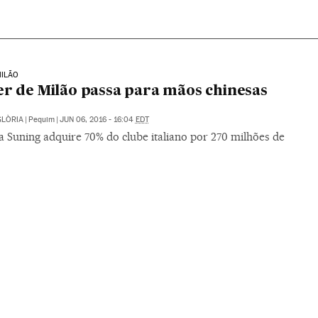
MILÃO
er de Milão passa para mãos chinesas
GLÒRIA
|
Pequim
|
JUN 06, 2016 - 16:04
EDT
 Suning adquire 70% do clube italiano por 270 milhões de