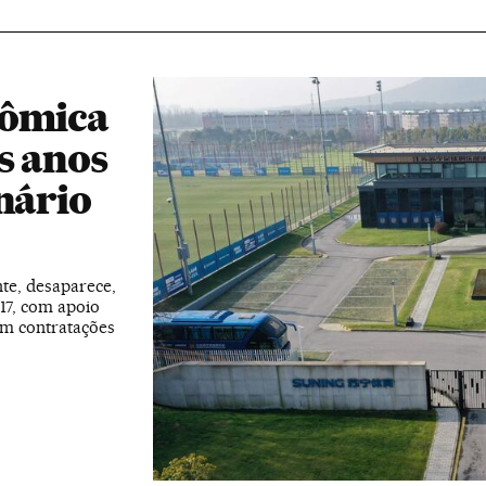
nômica
s anos
nário
te, desaparece,
17, com apoio
 em contratações