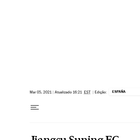
Pular para o conteúdo
ESPAÑA
Mar 05, 2021
|
Atualizado 16:21
EST
|
Edição:
Jiangsu Suning FC